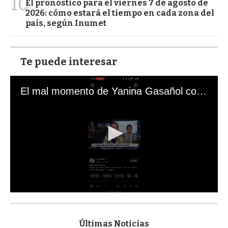
10
El pronóstico para el viernes 7 de agosto de
2026: cómo estará el tiempo en cada zona del
país, según Inumet
Te puede interesar
El mal momento de Yanina Gasañol con un hincha argentino en "Subrayado"
0
s
e
c
Últimas Noticias