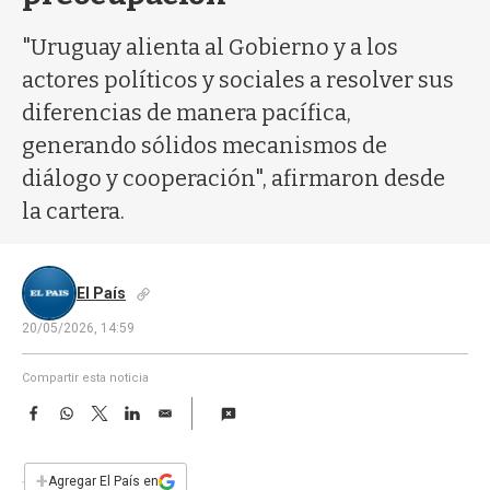
a
"Uruguay alienta al Gobierno y a los
actores políticos y sociales a resolver sus
diferencias de manera pacífica,
generando sólidos mecanismos de
diálogo y cooperación", afirmaron desde
la cartera.
El País
20/05/2026, 14:59
Compartir esta noticia
F
W
T
L
E
a
h
w
i
m
c
a
i
n
a
e
t
t
k
i
+
Agregar El País en