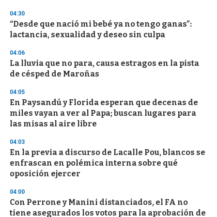
o
n
04:30
d
“Desde que nació mi bebé ya no tengo ganas”:
s
o
lactancia, sexualidad y deseo sin culpa
f
3
04:06
3
s
La lluvia que no para, causa estragos en la pista
e
de césped de Maroñas
c
o
04:05
n
d
En Paysandú y Florida esperan que decenas de
s
miles vayan a ver al Papa; buscan lugares para
las misas al aire libre
04:03
En la previa a discurso de Lacalle Pou, blancos se
enfrascan en polémica interna sobre qué
oposición ejercer
04:00
Con Perrone y Manini distanciados, el FA no
tiene asegurados los votos para la aprobación de