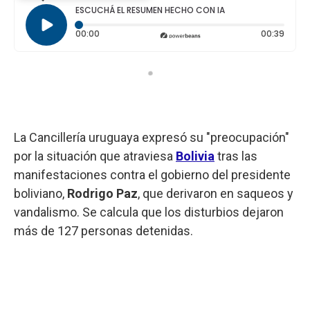
ESCUCHÁ EL RESUMEN HECHO CON IA
Tiempo transcurrido: 0 segundos
Durac
00:00
00:39
La Cancillería uruguaya expresó su "preocupación"
por la situación que atraviesa
Bolivia
tras las
manifestaciones contra el gobierno del presidente
boliviano,
Rodrigo Paz
, que derivaron en saqueos y
vandalismo. Se calcula que los disturbios dejaron
más de 127 personas detenidas.