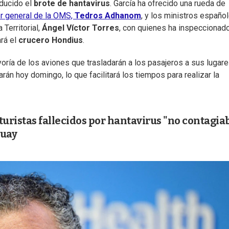
oducido el
brote de hantavirus
. García ha ofrecido una rueda de
or general de la OMS,
Tedros Adhanom
, y los ministros españo
a Territorial,
Ángel Víctor Torres
, con quienes ha inspeccionado
ará el
crucero Hondius
.
ría de los aviones que trasladarán a los pasajeros a sus lugar
arán hoy domingo, lo que facilitará los tiempos para realizar la
uristas fallecidos por hantavirus "no contagia
guay