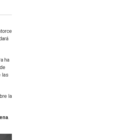
atorce
dará
ra ha
 de
 las
bre la
ena
.