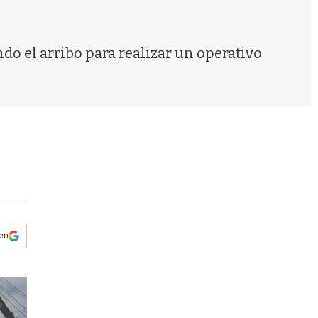
s
q
u
e
o el arribo para realizar un operativo
d
a
 en