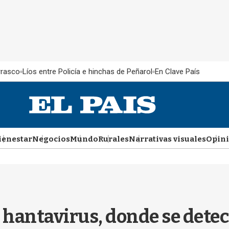
rrasco
Líos entre Policía e hinchas de Peñarol
En Clave País
ienestar
Negocios
Mundo
Rurales
Narrativas visuales
Opin
 hantavirus, donde se detect