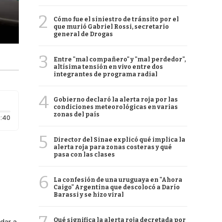
2
Cómo fue el siniestro de tránsito por el
que murió Gabriel Rossi, secretario
general de Drogas
3
Entre "mal compañero" y "mal perdedor",
altísima tensión en vivo entre dos
integrantes de programa radial
4
Gobierno declaró la alerta roja por las
condiciones meteorológicas en varias
zonas del país
Duración: 40 segundos
:40
5
Director del Sinae explicó qué implica la
alerta roja para zonas costeras y qué
pasa con las clases
6
La confesión de una uruguaya en "Ahora
Caigo" Argentina que descolocó a Darío
Barassi y se hizo viral
Qué significa la alerta roja decretada por