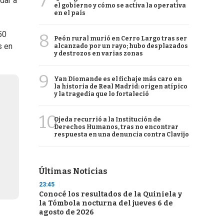
7
dar a
el gobierno y cómo se activa la operativa
en el país
50
8
Peón rural murió en Cerro Largo tras ser
s en
alcanzado por un rayo; hubo desplazados
y destrozos en varias zonas
9
Yan Diomande es el fichaje más caro en
la historia de Real Madrid: origen atípico
y la tragedia que lo fortaleció
10
Ojeda recurrió a la Institución de
Derechos Humanos, tras no encontrar
respuesta en una denuncia contra Clavijo
Últimas Noticias
23:45
Conocé los resultados de la Quiniela y
la Tómbola nocturna del jueves 6 de
agosto de 2026