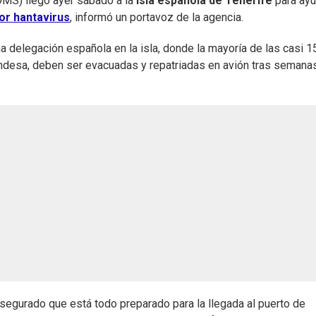
MS) llegó ayer sábado a la
isla española de Tenerife
para ayu
or hantavirus
, informó un portavoz de la agencia.
na delegación española en la isla, donde la mayoría de las casi 1
andesa, deben ser evacuadas y repatriadas en avión tras semana
asegurado que está todo preparado para la llegada al puerto de