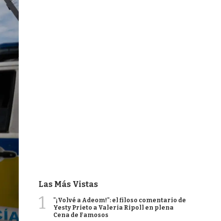
Las Más Vistas
1
"¡Volvé a Adeom!": el filoso comentario de
Yesty Prieto a Valeria Ripoll en plena
Cena de Famosos