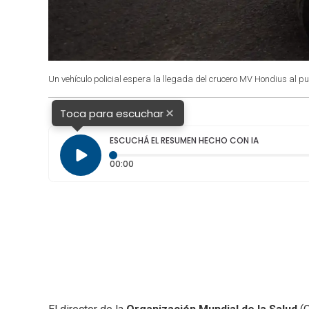
Un vehículo policial espera la llegada del crucero MV Hondius al pu
×
Toca para escuchar
ESCUCHÁ EL RESUMEN HECHO CON IA
Tiempo transcurrido: 0 segundos
00:00