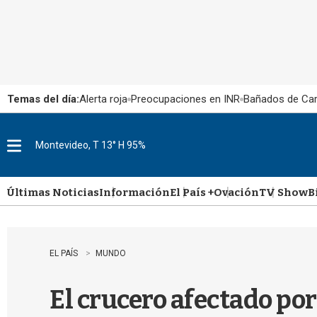
Temas del día:
Alerta roja
Preocupaciones en INR
Bañados de Ca
Montevideo, T 13° H 95%
M
e
n
u
Últimas Noticias
Información
El País +
Ovación
TV Show
B
EL PAÍS
MUNDO
El crucero afectado por