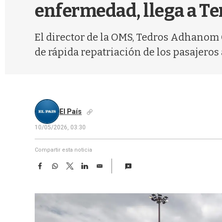
enfermedad, llega a Te
El director de la OMS, Tedros Adhanom 
de rápida repatriación de los pasajeros 
El País
10/05/2026, 03:30
Compartir esta noticia
F
W
T
L
E
a
h
w
i
m
c
a
i
n
a
e
t
t
k
i
b
s
t
e
l
o
A
e
d