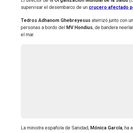
El director de la
Organización Mundial de la Salud
(O
supervisar el desembarco de un
crucero afectado p
Tedros Adhanom Ghebreyesus
aterrizó junto con u
personas a bordo del
MV Hondius
, de bandera neerl
el mar.
La ministra española de Sanidad,
Mónica García
, ha 