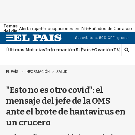
Temas
Alerta roja
Preocupaciones en INR
Bañados de Carrasco
del día:
Suscribite al 50% OFF
Ingresar
M
e
Últimas Noticias
Información
El País +
Ovación
TV Show
n
M
u
o
s
t
EL PAÍS
INFORMACIÓN
SALUD
r
a
"Esto no es otro covid": el
r
b
mensaje del jefe de la OMS
�
s
ante el brote de hantavirus en
q
u
un crucero
e
d