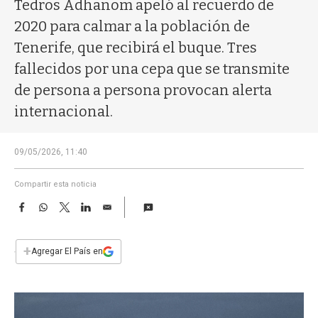
a
Tedros Adhanom apeló al recuerdo de
2020 para calmar a la población de
Tenerife, que recibirá el buque. Tres
fallecidos por una cepa que se transmite
de persona a persona provocan alerta
internacional.
09/05/2026, 11:40
Compartir esta noticia
F
W
T
L
E
a
h
w
i
m
c
a
i
n
a
e
t
t
k
i
+
Agregar El País en
b
s
t
e
l
o
A
e
d
o
p
r
I
k
p
n