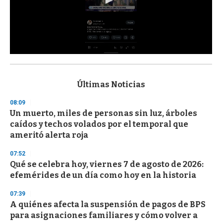
0
s
e
c
Últimas Noticias
o
n
08:09
d
Un muerto, miles de personas sin luz, árboles
s
o
caídos y techos volados por el temporal que
f
ameritó alerta roja
3
3
s
07:52
e
Qué se celebra hoy, viernes 7 de agosto de 2026:
c
efemérides de un día como hoy en la historia
o
n
d
07:39
s
A quiénes afecta la suspensión de pagos de BPS
para asignaciones familiares y cómo volver a