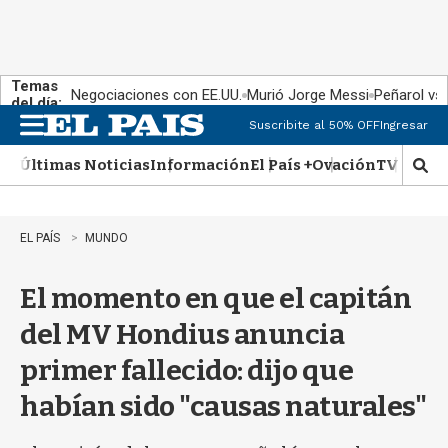
Temas
Negociaciones con EE.UU.
Murió Jorge Messi
Peñarol vs
del día:
Suscribite al 50% OFF
Ingresar
M
e
Últimas Noticias
Información
El País +
Ovación
TV Show
n
M
u
o
s
t
EL PAÍS
MUNDO
r
a
El momento en que el capitán
r
b
del MV Hondius anuncia
�
s
primer fallecido: dijo que
q
u
habían sido "causas naturales"
e
d