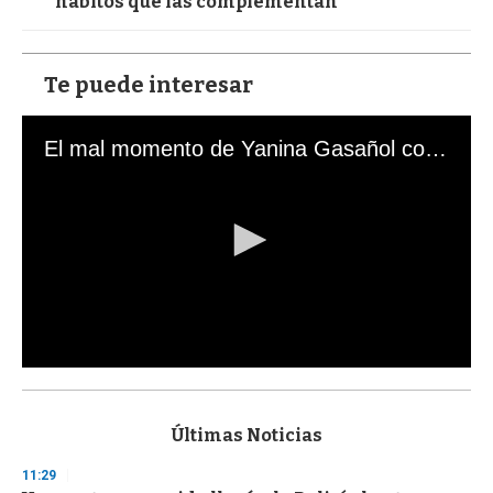
hábitos que las complementan
Te puede interesar
El mal momento de Yanina Gasañol con un hincha argentino en "Subrayado"
0
s
e
c
Últimas Noticias
o
n
11:29
d