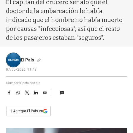
a
El capitán del crucero señaló que el
doctor de la embarcación le había
indicado que el hombre no había muerto
por causas "infecciosas", así que el resto
de los pasajeros estaban "seguros".
El País
07/05/2026, 11:49
Compartir esta noticia
F
W
T
L
E
a
h
w
i
m
c
a
i
n
a
e
t
t
k
i
+
Agregar El País en
b
s
t
e
l
o
A
e
d
o
p
r
I
k
p
n