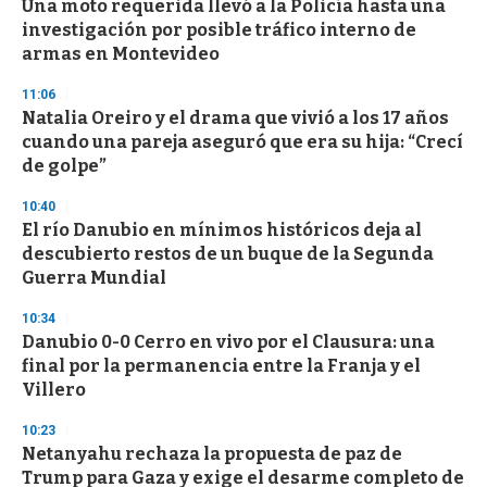
Una moto requerida llevó a la Policía hasta una
s
o
investigación por posible tráfico interno de
f
armas en Montevideo
3
3
s
11:06
e
Natalia Oreiro y el drama que vivió a los 17 años
c
cuando una pareja aseguró que era su hija: “Crecí
o
n
de golpe”
d
s
10:40
El río Danubio en mínimos históricos deja al
descubierto restos de un buque de la Segunda
Guerra Mundial
10:34
Danubio 0-0 Cerro en vivo por el Clausura: una
final por la permanencia entre la Franja y el
Villero
10:23
Netanyahu rechaza la propuesta de paz de
Trump para Gaza y exige el desarme completo de