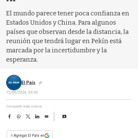
a
El mundo parece tener poca confianza en
Estados Unidos y China. Para algunos
países que observan desde la distancia, la
reunión que tendrá lugar en Pekín está
marcada por la incertidumbre y la
esperanza.
El País
12/05/2026, 03:05
Compartir esta noticia
F
W
T
L
E
a
h
w
i
m
c
a
i
n
a
e
t
t
k
i
+
Agregar El País en