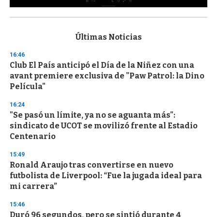
0
s
e
c
Últimas Noticias
o
n
16:46
d
Club El País anticipó el Día de la Niñez con una
s
o
avant premiere exclusiva de "Paw Patrol: la Dino
f
Película"
3
3
s
16:24
e
"Se pasó un límite, ya no se aguanta más":
c
sindicato de UCOT se movilizó frente al Estadio
o
n
Centenario
d
s
15:49
Ronald Araujo tras convertirse en nuevo
futbolista de Liverpool: “Fue la jugada ideal para
mi carrera”
15:46
Duró 96 segundos, pero se sintió durante 4