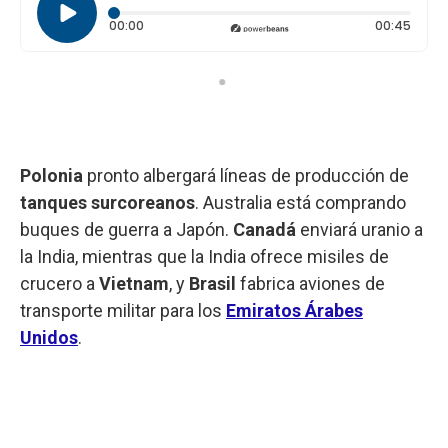
Tiempo transcurrido: 0 segundos
Durac
00:00
00:45
Polonia
pronto albergará líneas de producción de
tanques
surcoreanos
. Australia está comprando
buques de guerra a Japón.
Canadá
enviará uranio a
la India, mientras que la India ofrece misiles de
crucero a
Vietnam
, y
Brasil
fabrica aviones de
transporte militar para los
Emiratos Árabes
Unidos
.