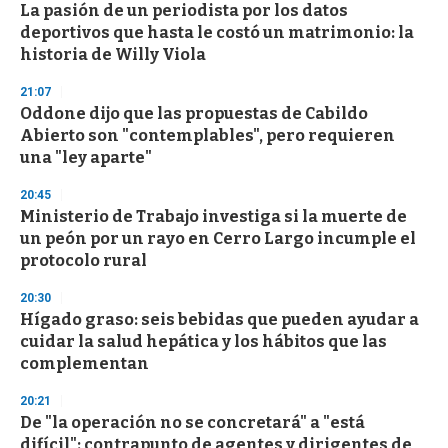
e
La pasión de un periodista por los datos
c
deportivos que hasta le costó un matrimonio: la
o
n
historia de Willy Viola
d
s
21:07
Oddone dijo que las propuestas de Cabildo
Abierto son "contemplables", pero requieren
una "ley aparte"
20:45
Ministerio de Trabajo investiga si la muerte de
un peón por un rayo en Cerro Largo incumple el
protocolo rural
20:30
Hígado graso: seis bebidas que pueden ayudar a
cuidar la salud hepática y los hábitos que las
complementan
20:21
De "la operación no se concretará" a "está
difícil": contrapunto de agentes y dirigentes de