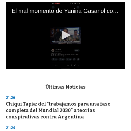
El mal momento de Yanina Gasañol con un hincha argentino en "Subrayado"
0
s
e
c
Últimas Noticias
o
n
21:26
d
Chiqui Tapia: del "trabajamos para una fase
s
o
completa del Mundial 2030" a teorías
f
conspirativas contra Argentina
3
3
s
21:24