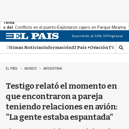
Tema
s del
Conflicto en el puerto
Explotaron cajero en Parque Miramar
día:
Suscribite al 50% OFF
Ingresar
M
e
Últimas Noticias
Información
El País +
Ovación
TV Show
n
M
u
o
s
t
EL PAÍS
MUNDO
ARGENTINA
r
a
Testigo relató el momento en
r
b
que encontraron a pareja
�
s
teniendo relaciones en avión:
q
u
"La gente estaba espantada"
e
d