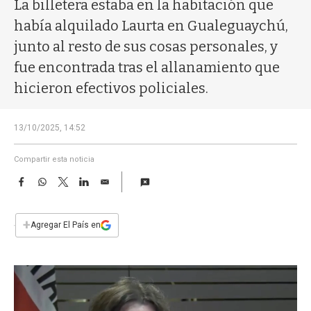
a
La billetera estaba en la habitación que
había alquilado Laurta en Gualeguaychú,
junto al resto de sus cosas personales, y
fue encontrada tras el allanamiento que
hicieron efectivos policiales.
13/10/2025, 14:52
Compartir esta noticia
F
W
T
L
E
a
h
w
i
m
c
a
i
n
a
e
t
t
k
i
+
Agregar El País en
b
s
t
e
l
o
A
e
d
o
p
r
I
k
p
n