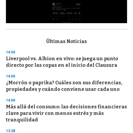
0
s
e
c
Últimas Noticias
o
n
14:50
d
Liverpool vs. Albion en vivo: se juega un punto
s
o
directo por las copas en el inicio del Clausura
f
3
14:00
3
s
¿Morrón o paprika? Cuáles son sus diferencias,
e
propiedades y cuándo conviene usar cada uno
c
o
14:00
n
d
Más allá del consumo: las decisiones financieras
s
clave para vivir con menos estrés y más
tranquilidad
13:28