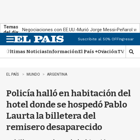
Temas
Negociaciones con EE.UU.
Murió Jorge Messi
Peñarol vs
del día:
Suscribite al 50% OFF
Ingresar
M
e
Últimas Noticias
Información
El País +
Ovación
TV Show
n
M
u
o
s
t
EL PAÍS
MUNDO
ARGENTINA
r
a
Policía halló en habitación del
r
b
hotel donde se hospedó Pablo
�
s
Laurta la billetera del
q
u
remisero desaparecido
e
d