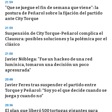
21:59
d
"Que se juegue el fin de semana que viene": la
s
o
postura de Peñarol sobre la fijación del partido
f
ante City Torque
3
3
s
21:59
e
Suspensión de City Torque-Peñarol complica el
c
Clausura: posibles soluciones y la polémica por el
o
n
clásico
d
s
21:00
Javier Nóblega: "Fue un hackeo de una red
lumínica, tomaron una decisión un poco
apresurada"
20:48
Javier Feres tras suspender el partido entre
Torque y Peñarol: “Soy yo el que decide cuando se
juega y cuando no”
20:36
El plan que liberó 500 tortugas gigantes para