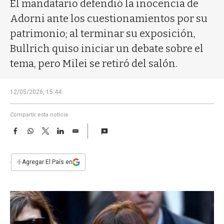
a
El mandatario defendió la inocencia de
Adorni ante los cuestionamientos por su
patrimonio; al terminar su exposición,
Bullrich quiso iniciar un debate sobre el
tema, pero Milei se retiró del salón.
12/05/2026, 15:44
Compartir esta noticia
F
W
T
L
E
a
h
w
i
m
c
a
i
n
a
e
t
t
k
i
+
Agregar El País en
b
s
t
e
l
o
A
e
d
o
p
r
I
k
p
n