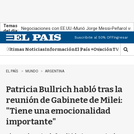
Temas
Negociaciones con EE.UU.
Murió Jorge Messi
Peñarol vs
del día:
Suscribite al 50% OFF
Ingresar
M
e
Últimas Noticias
Información
El País +
Ovación
TV Show
n
M
u
o
s
t
EL PAÍS
MUNDO
ARGENTINA
r
a
Patricia Bullrich habló tras la
r
b
reunión de Gabinete de Milei:
�
s
"Tiene una emocionalidad
q
u
importante"
e
d