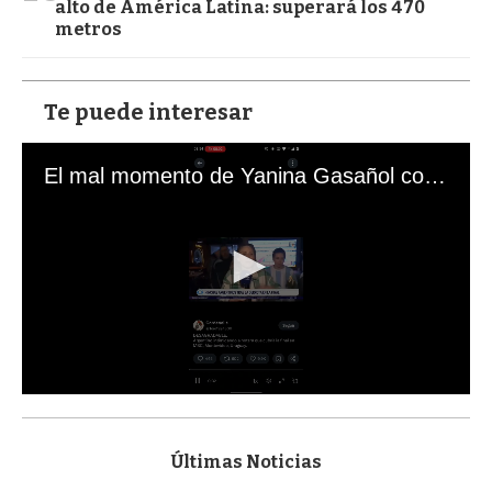
alto de América Latina: superará los 470
metros
Te puede interesar
El mal momento de Yanina Gasañol con un hincha argentino en "Subrayado"
0
s
e
c
Últimas Noticias
o
n