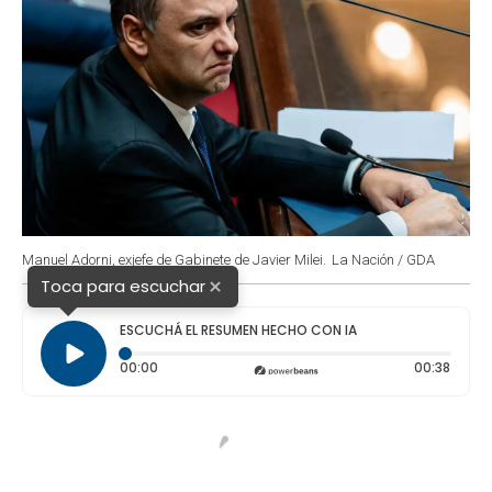
Manuel Adorni, exjefe de Gabinete de Javier Milei.
La Nación / GDA
×
Toca para escuchar
ESCUCHÁ EL RESUMEN HECHO CON IA
Tiempo transcurrido: 0 segundos
Durac
00:00
00:38