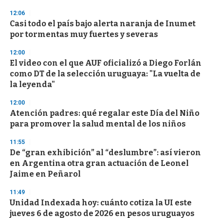
3
s
12:06
e
Casi todo el país bajo alerta naranja de Inumet
c
por tormentas muy fuertes y severas
o
n
d
12:00
s
El video con el que AUF oficializó a Diego Forlán
como DT de la selección uruguaya: "La vuelta de
la leyenda"
12:00
Atención padres: qué regalar este Día del Niño
para promover la salud mental de los niños
11:55
De “gran exhibición” al “deslumbre”: así vieron
en Argentina otra gran actuación de Leonel
Jaime en Peñarol
11:49
Unidad Indexada hoy: cuánto cotiza la UI este
jueves 6 de agosto de 2026 en pesos uruguayos