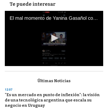
Te puede interesar
El mal momento de Yanina Gasañol con un hincha argentino en "Subrayado"
0
s
e
c
Últimas Noticias
o
n
12:07
d
"Es un mercado en punto de inflexión": la visión
s
o
de una tecnológica argentina que escala su
f
negocio en Uruguay
3