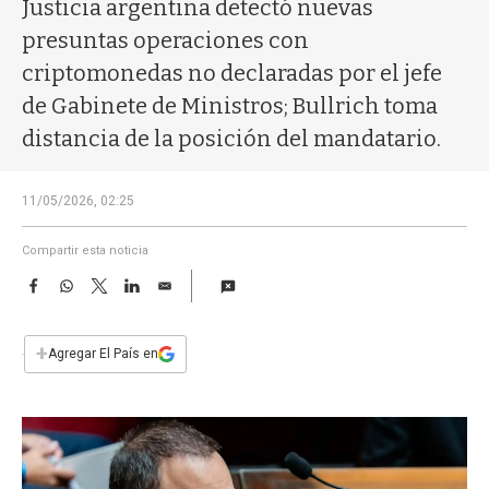
a
Justicia argentina detectó nuevas
presuntas operaciones con
criptomonedas no declaradas por el jefe
de Gabinete de Ministros; Bullrich toma
distancia de la posición del mandatario.
11/05/2026, 02:25
Compartir esta noticia
F
W
T
L
E
a
h
w
i
m
c
a
i
n
a
e
t
t
k
i
+
Agregar El País en
b
s
t
e
l
o
A
e
d
o
p
r
I
k
p
n