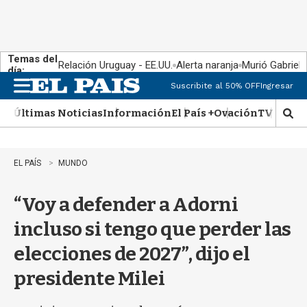
Temas del
Relación Uruguay - EE.UU.
Alerta naranja
Murió Gabriel 
día:
Suscribite al 50% OFF
Ingresar
M
e
Últimas Noticias
Información
El País +
Ovación
TV Show
n
M
u
o
s
t
EL PAÍS
MUNDO
r
a
“Voy a defender a Adorni
r
b
incluso si tengo que perder las
�
s
elecciones de 2027”, dijo el
q
u
presidente Milei
e
d