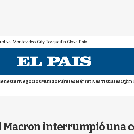
rol vs. Montevideo City Torque
En Clave País
ienestar
Negocios
Mundo
Rurales
Narrativas visuales
Opin
l Macron interrumpió una c