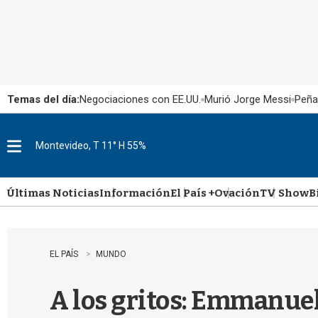
Temas del día:
Negociaciones con EE.UU.
Murió Jorge Messi
Peña
Montevideo, T 11° H 55%
M
e
n
u
Últimas Noticias
Información
El País +
Ovación
TV Show
B
EL PAÍS
MUNDO
A los gritos: Emmanue