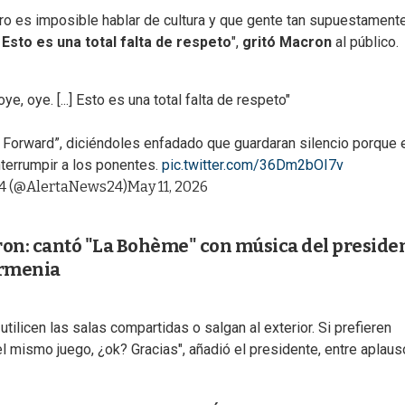
pero es imposible hablar de cultura y que gente tan supuestament
.
Esto es una total falta de respeto
",
gritó Macron
al público.
ye, oye. [...] Esto es una total falta de respeto"
ca Forward”, diciéndoles enfadado que guardaran silencio porque 
terrumpir a los ponentes.
pic.twitter.com/36Dm2bOI7v
24 (@AlertaNews24)
May 11, 2026
ron: cantó "La Bohème" con música del preside
Armenia
tilicen las salas compartidas o salgan al exterior. Si prefieren
 mismo juego, ¿ok? Gracias", añadió el presidente, entre aplau