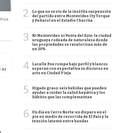
2
Lo que no se vio de la insólita suspensión
del partido entre Montevideo Cty Torque
frica
y Peñarol en el Estadio Charrúa
3
Ni Montevideo ni Punta del Este: la ciudad
uruguaya rodeada de naturaleza donde
las propiedades se revalorizan más de
un 20%
4
Lacalle Pou rompe bajo perfil y blancos
Duración: 43 segundos
esperan con expectativa su discurso en
:43
acto en Ciudad Vieja
5
Hígado graso: seis bebidas que pueden
ayudar a cuidar la salud hepática y los
hábitos que las complementan
6
Un día en Cerro Norte: un disparo en el
pie en medio de recorrida de El País y la
tensión latente entre bandas
a