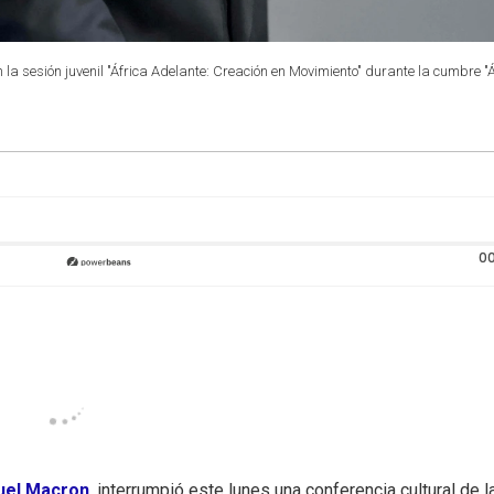
la sesión juvenil "África Adelante: Creación en Movimiento" durante la cumbre "Á
00
el Macron
, interrumpió este lunes una conferencia cultural de l