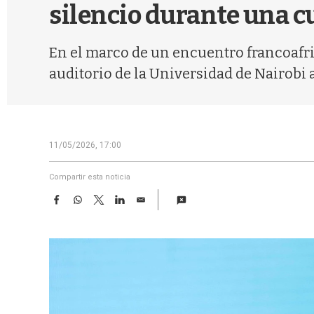
silencio durante una 
En el marco de un encuentro francoafric
auditorio de la Universidad de Nairobi a
11/05/2026, 17:00
Compartir esta noticia
F
W
T
L
E
a
h
w
i
m
c
a
i
n
a
e
t
t
k
i
b
s
t
e
l
o
A
e
d
o
p
r
I
k
p
n