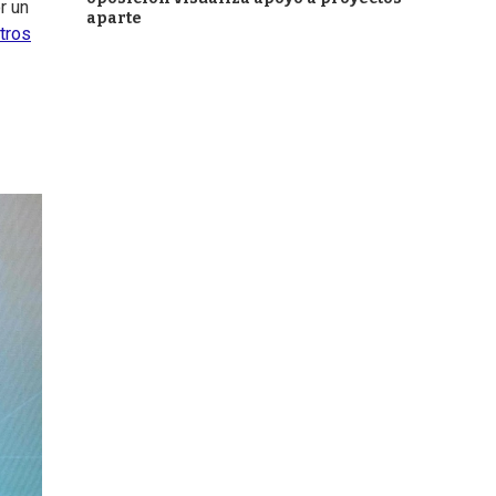
r un
aparte
ntros