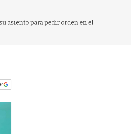
s
q
u
e
su asiento para pedir orden en el
d
a
 en