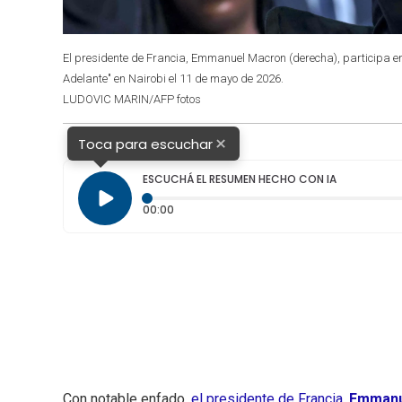
El presidente de Francia, Emmanuel Macron (derecha), participa en 
Adelante" en Nairobi el 11 de mayo de 2026.
LUDOVIC MARIN/AFP fotos
×
Toca para escuchar
ESCUCHÁ EL RESUMEN HECHO CON IA
Tiempo transcurrido: 0 segundos
00:00
Con notable enfado,
el presidente de Francia,
Emmanu