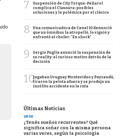
7
Suspensión de City Torque-Peñarol
complica el Clausura: posibles
soluciones y la polémica por el clásico
8
uido
Una comunicadora de Canal 10 denunció
que un ómnibus la atropelló, lo siguió y
enfrentó al chofer: "En shock"
9
Sergio Puglia anunció la suspensión de
su reality: el curioso motivo detrás de la
decisión
10
Jugaban Uruguay Montevideo y Paysandú,
tiraron la pelota afuera y se produjo un
insólito accidente en la ruta
Últimas Noticias
08:00
¿Tenés sueños recurrentes? Qué
significa soñar con la misma persona
varias veces, según la psicología