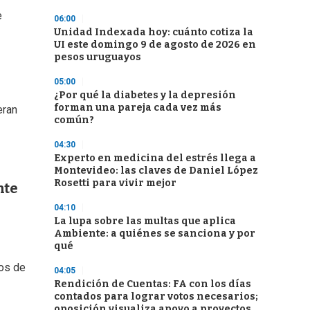
e
06:00
Unidad Indexada hoy: cuánto cotiza la
UI este domingo 9 de agosto de 2026 en
pesos uruguayos
05:00
¿Por qué la diabetes y la depresión
forman una pareja cada vez más
eran
común?
04:30
Experto en medicina del estrés llega a
Montevideo: las claves de Daniel López
Rosetti para vivir mejor
nte
04:10
La lupa sobre las multas que aplica
Ambiente: a quiénes se sanciona y por
qué
sos de
04:05
Rendición de Cuentas: FA con los días
contados para lograr votos necesarios;
oposición visualiza apoyo a proyectos