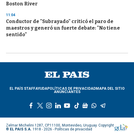
Boston River
11:04
Conductor de "Subrayado" criticó el paro de
maestros y generó un fuerte debate: "No tiene
sentido"
EL PAÍS STAFF
AYUDA
POLÍTICAS DE PRIVACIDAD
MAPA DEL SITIO
ANUNCIANTES
f
t
i
l
y
t
g
w
t
a
w
n
i
o
i
o
h
e
c
i
s
n
u
k
o
a
l
e
t
t
k
t
t
g
t
e
Zelmar Michelini 1287, CP.11100, Montevideo, Uruguay. Copyright
b
t
a
e
u
o
l
s
g
®
EL PAIS S.A.
1918 - 2026 -
Políticas de privacidad