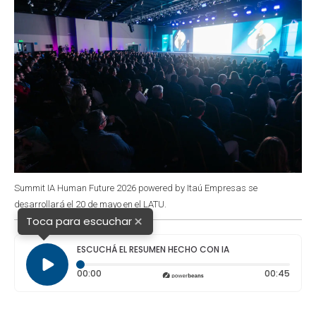
Summit IA Human Future 2026 powered by Itaú Empresas se
desarrollará el 20 de mayo en el LATU.
×
Toca para escuchar
ESCUCHÁ EL RESUMEN HECHO CON IA
Tiempo transcurrido: 0 segundos
Durac
00:00
00:45