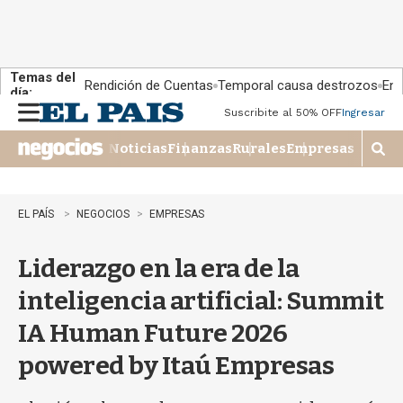
Temas del
Rendición de Cuentas
Temporal causa destrozos
En 
día:
Suscribite al 50% OFF
Ingresar
M
e
Noticias
Finanzas
Rurales
Empresas
n
M
u
o
s
t
EL PAÍS
NEGOCIOS
EMPRESAS
r
a
Liderazgo en la era de la
r
b
inteligencia artificial: Summit
�
s
IA Human Future 2026
q
u
powered by Itaú Empresas
e
d