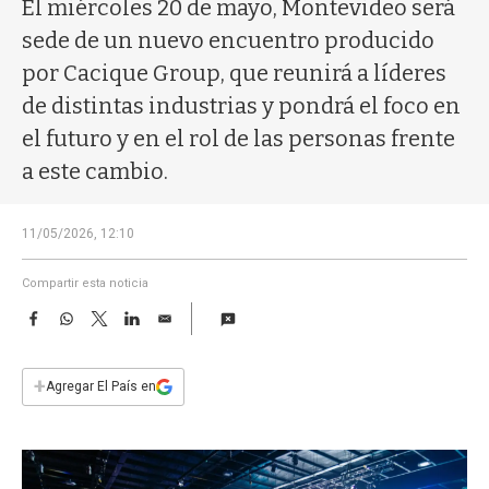
a
El miércoles 20 de mayo, Montevideo será
sede de un nuevo encuentro producido
por Cacique Group, que reunirá a líderes
de distintas industrias y pondrá el foco en
el futuro y en el rol de las personas frente
a este cambio.
11/05/2026, 12:10
Compartir esta noticia
F
W
T
L
E
a
h
w
i
m
c
a
i
n
a
e
t
t
k
i
+
Agregar El País en
b
s
t
e
l
o
A
e
d
o
p
r
I
k
p
n