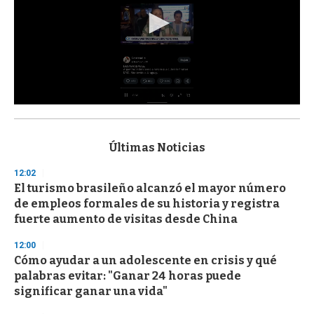
0
s
e
c
Últimas Noticias
o
n
12:02
d
El turismo brasileño alcanzó el mayor número
s
o
de empleos formales de su historia y registra
f
fuerte aumento de visitas desde China
3
3
s
12:00
e
Cómo ayudar a un adolescente en crisis y qué
c
palabras evitar: "Ganar 24 horas puede
o
n
significar ganar una vida"
d
s