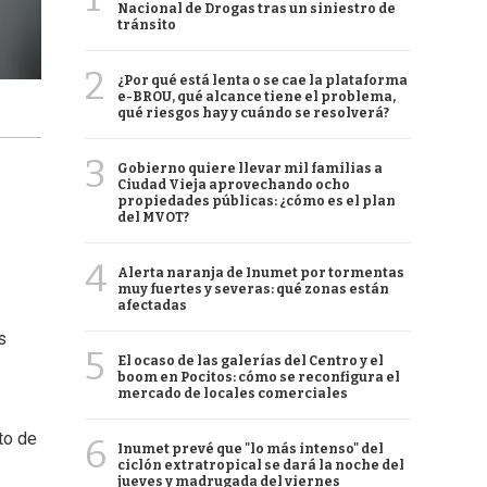
Nacional de Drogas tras un siniestro de
tránsito
2
¿Por qué está lenta o se cae la plataforma
e-BROU, qué alcance tiene el problema,
qué riesgos hay y cuándo se resolverá?
3
Gobierno quiere llevar mil familias a
Ciudad Vieja aprovechando ocho
propiedades públicas: ¿cómo es el plan
del MVOT?
4
Alerta naranja de Inumet por tormentas
muy fuertes y severas: qué zonas están
afectadas
s
5
El ocaso de las galerías del Centro y el
boom en Pocitos: cómo se reconfigura el
mercado de locales comerciales
to de
6
Inumet prevé que "lo más intenso" del
ciclón extratropical se dará la noche del
jueves y madrugada del viernes