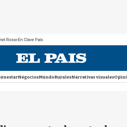
iel Rossi
En Clave País
ienestar
Negocios
Mundo
Rurales
Narrativas visuales
Opin