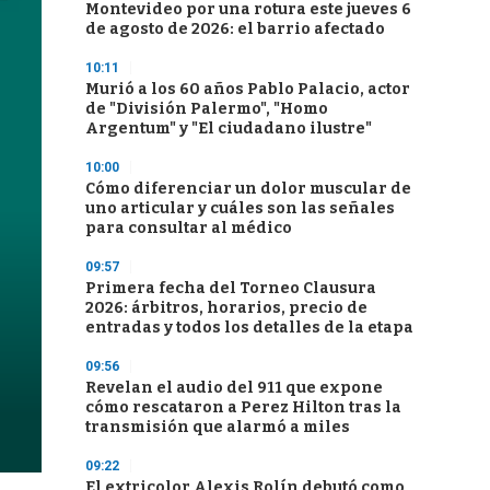
Montevideo por una rotura este jueves 6
de agosto de 2026: el barrio afectado
10:11
Murió a los 60 años Pablo Palacio, actor
de "División Palermo", "Homo
Argentum" y "El ciudadano ilustre"
10:00
Cómo diferenciar un dolor muscular de
uno articular y cuáles son las señales
para consultar al médico
09:57
Primera fecha del Torneo Clausura
2026: árbitros, horarios, precio de
entradas y todos los detalles de la etapa
09:56
Revelan el audio del 911 que expone
cómo rescataron a Perez Hilton tras la
transmisión que alarmó a miles
09:22
El extricolor Alexis Rolín debutó como