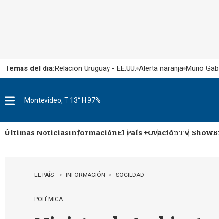
Temas del día:
Relación Uruguay - EE.UU.
Alerta naranja
Murió Gabr
Montevideo, T 13° H 97%
M
e
n
u
Últimas Noticias
Información
El País +
Ovación
TV Show
B
EL PAÍS
INFORMACIÓN
SOCIEDAD
POLÉMICA