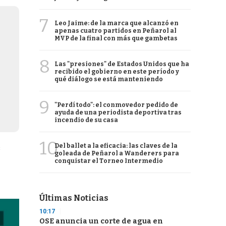
7
Leo Jaime: de la marca que alcanzó en
apenas cuatro partidos en Peñarol al
MVP de la final con más que gambetas
8
Las "presiones" de Estados Unidos que ha
recibido el gobierno en este período y
qué diálogo se está manteniendo
9
"Perdí todo": el conmovedor pedido de
ayuda de una periodista deportiva tras
incendio de su casa
10
Del ballet a la eficacia: las claves de la
s
goleada de Peñarol a Wanderers para
conquistar el Torneo Intermedio
Últimas Noticias
10:17
OSE anuncia un corte de agua en