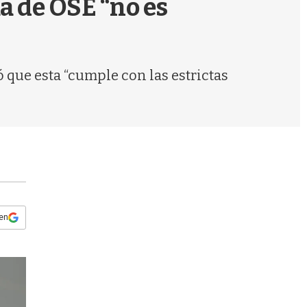
a de OSE “no es
s
q
u
e
d
ó que esta “cumple con las estrictas
a
 en