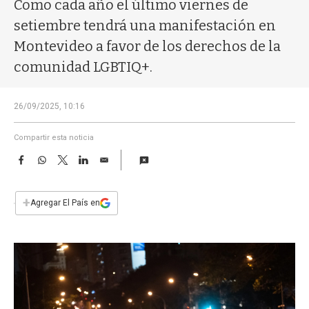
a
Como cada año el último viernes de
setiembre tendrá una manifestación en
Montevideo a favor de los derechos de la
comunidad LGBTIQ+.
26/09/2025, 10:16
Compartir esta noticia
F
W
T
L
E
a
h
w
i
m
c
a
i
n
a
e
t
t
k
i
+
Agregar El País en
b
s
t
e
l
o
A
e
d
o
p
r
I
k
p
n