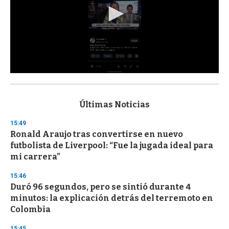
0
s
e
c
Últimas Noticias
o
n
15:49
d
Ronald Araujo tras convertirse en nuevo
s
o
futbolista de Liverpool: “Fue la jugada ideal para
f
mi carrera”
3
3
s
15:46
e
Duró 96 segundos, pero se sintió durante 4
c
minutos: la explicación detrás del terremoto en
o
n
Colombia
d
s
15:45