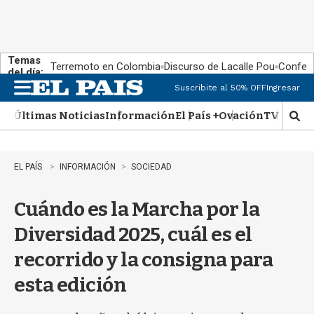
Temas
Terremoto en Colombia
Discurso de Lacalle Pou
Confere
del día:
Suscribite al 50% OFF
Ingresar
M
e
Últimas Noticias
Información
El País +
Ovación
TV Show
n
M
u
o
s
t
EL PAÍS
INFORMACIÓN
SOCIEDAD
r
a
Cuándo es la Marcha por la
r
b
Diversidad 2025, cuál es el
�
s
recorrido y la consigna para
q
u
esta edición
e
d