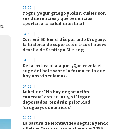
05:00
Yogur, yogur griego y kéfir: cuáles son
sus diferencias y qué beneficios
aportan a la salud intestinal
es.
04:30
Correrá 50 km al día por todo Uruguay:
la historia de superación tras el nuevo
desafío de Santiago Stirling
04:30
De la crítica al ataque: ¿Qué revela el
auge del hate sobre la forma en la que
hoy nos vinculamos?
04:03
Lubetkin: "No hay negociación
concreta" con EE.UU. y, si llegan
deportados, tendrán prioridad
"uruguayos detenidos"
04:00
La basura de Montevideo seguirá yendo
a Felipe Cardoso hasta al menos 2055,