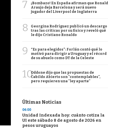
7
¡Bombazo! En España afirman que Ronald
Araujo deja Barcelona y será nuevo
jugador del Liverpool de Inglaterra
8
Georgina Rodríguez publicó un descargo
tras las críticas por su físico y reveló qué
le dijo Cristiano Ronaldo
9
“Es para elegidos”: Forlán contó qué lo
motivó para dirigir a Uruguay y el récord
de su abuelo como DT de la Celeste
10
Oddone dijo que las propuestas de
Cabildo Abierto son "contemplables",
pero requieren una "ley aparte"
Últimas Noticias
06:00
Unidad Indexada hoy: cuánto cotiza la
UI este sábado 8 de agosto de 2026 en
pesos uruguayos