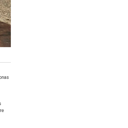
sonas
s
rre