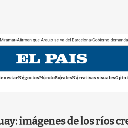
 Miramar
Afirman que Araujo se va del Barcelona
Gobierno demanda
ienestar
Negocios
Mundo
Rurales
Narrativas visuales
Opin
y: imágenes de los ríos cre