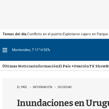
Temas del día:
Conflicto en el puerto
Explotaron cajero en Parque
Montevideo, T 11° H 55%
M
e
n
u
Últimas Noticias
Información
El País +
Ovación
TV Show
B
EL PAÍS
INFORMACIÓN
SOCIEDAD
Inundaciones en Urugua