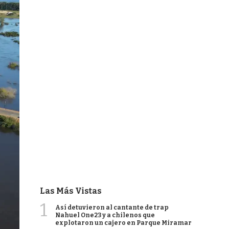
Las Más Vistas
1
Así detuvieron al cantante de trap
Nahuel One23 y a chilenos que
explotaron un cajero en Parque Miramar