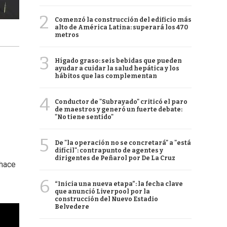
2
Comenzó la construcción del edificio más
alto de América Latina: superará los 470
metros
3
Hígado graso: seis bebidas que pueden
ayudar a cuidar la salud hepática y los
hábitos que las complementan
4
Conductor de "Subrayado" criticó el paro
de maestros y generó un fuerte debate:
"No tiene sentido"
5
De "la operación no se concretará" a "está
difícil": contrapunto de agentes y
dirigentes de Peñarol por De La Cruz
 hace
6
“Inicia una nueva etapa”: la fecha clave
que anunció Liverpool por la
construcción del Nuevo Estadio
Belvedere