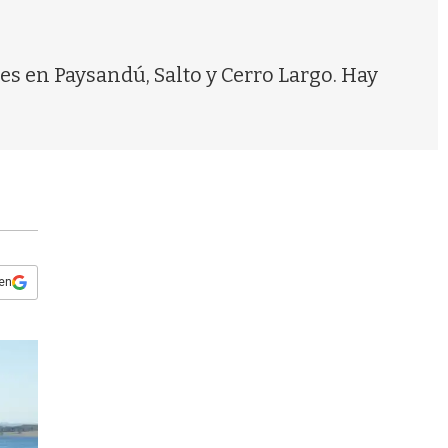
s
q
u
e
s en Paysandú, Salto y Cerro Largo. Hay
d
a
 en