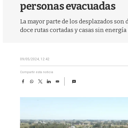
personas evacuadas
La mayor parte de los desplazados son 
doce rutas cortadas y casas sin energía 
09/05/2024, 12:42
Compartir esta noticia
F
W
T
L
E
a
h
w
i
m
c
a
i
n
a
e
t
t
k
i
b
s
t
e
l
o
A
e
d
o
p
r
I
k
p
n