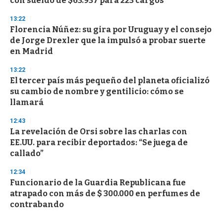
con sueldo de $63.937 para 223 cargos
13:22
Florencia Núñez: su gira por Uruguay y el consejo
de Jorge Drexler que la impulsó a probar suerte
en Madrid
13:22
El tercer país más pequeño del planeta oficializó
su cambio de nombre y gentilicio: cómo se
llamará
12:43
La revelación de Orsi sobre las charlas con
EE.UU. para recibir deportados: “Se juega de
callado”
12:34
Funcionario de la Guardia Republicana fue
atrapado con más de $ 300.000 en perfumes de
contrabando