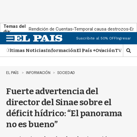
Temas del
Rendición de Cuentas
Temporal causa destrozos
En 
día:
Suscribite al 50% OFF
Ingresar
M
e
Últimas Noticias
Información
El País +
Ovación
TV Show
n
M
u
o
s
t
EL PAÍS
INFORMACIÓN
SOCIEDAD
r
a
Fuerte advertencia del
r
b
director del Sinae sobre el
�
s
déficit hídrico: “El panorama
q
u
no es bueno”
e
d