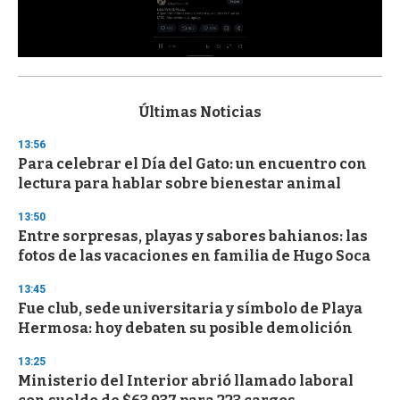
0
s
e
c
Últimas Noticias
o
n
13:56
d
Para celebrar el Día del Gato: un encuentro con
s
o
lectura para hablar sobre bienestar animal
f
3
13:50
3
s
Entre sorpresas, playas y sabores bahianos: las
e
fotos de las vacaciones en familia de Hugo Soca
c
o
13:45
n
d
Fue club, sede universitaria y símbolo de Playa
s
Hermosa: hoy debaten su posible demolición
13:25
Ministerio del Interior abrió llamado laboral