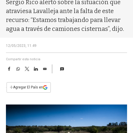
a
Sergio Rico alertó sobre la situación que
atraviesa Lavalleja ante la falta de este
recurso: “Estamos trabajando para llevar
agua a través de camiones cisternas”, dijo.
12/05/2023, 11:49
Compartir esta noticia
F
W
T
L
E
a
h
w
i
m
c
a
i
n
a
e
t
t
k
i
+
Agregar El País en
b
s
t
e
l
o
A
e
d
o
p
r
I
k
p
n