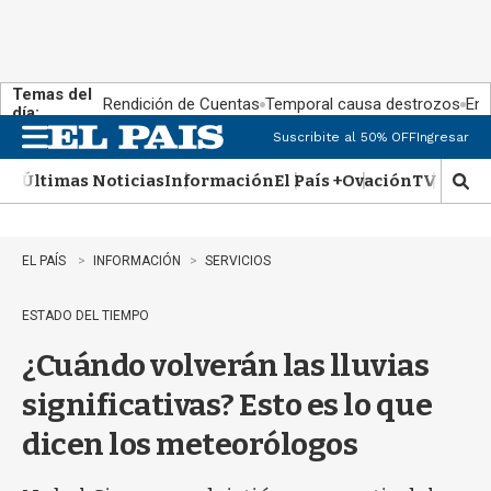
Temas del
Rendición de Cuentas
Temporal causa destrozos
En 
día:
Suscribite al 50% OFF
Ingresar
M
e
Últimas Noticias
Información
El País +
Ovación
TV Show
n
M
u
o
s
t
EL PAÍS
INFORMACIÓN
SERVICIOS
r
a
ESTADO DEL TIEMPO
r
b
¿Cuándo volverán las lluvias
�
s
significativas? Esto es lo que
q
u
dicen los meteorólogos
e
d