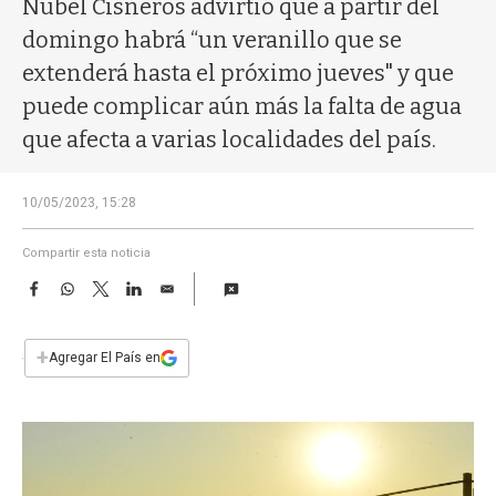
Nubel Cisneros advirtió que a partir del
a
domingo habrá “un veranillo que se
extenderá hasta el próximo jueves" y que
puede complicar aún más la falta de agua
que afecta a varias localidades del país.
10/05/2023, 15:28
Compartir esta noticia
F
W
T
L
E
a
h
w
i
m
c
a
i
n
a
e
t
t
k
i
+
Agregar El País en
b
s
t
e
l
o
A
e
d
o
p
r
I
k
p
n