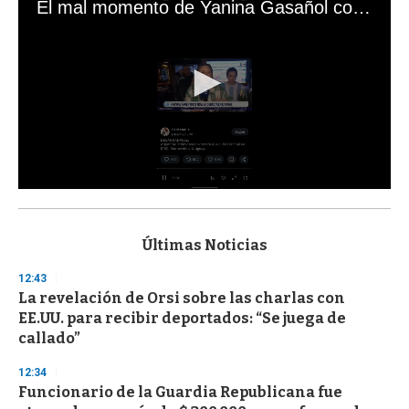
El mal momento de Yanina Gasañol con un hincha argentino en "Subrayado"
0
s
e
c
Últimas Noticias
o
n
12:43
d
La revelación de Orsi sobre las charlas con
s
o
EE.UU. para recibir deportados: “Se juega de
f
callado”
3
3
s
12:34
e
Funcionario de la Guardia Republicana fue
c