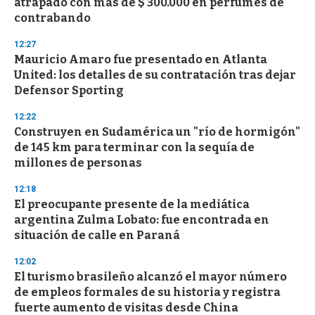
atrapado con más de $ 300.000 en perfumes de
o
n
contrabando
d
s
12:27
Mauricio Amaro fue presentado en Atlanta
United: los detalles de su contratación tras dejar
Defensor Sporting
12:22
Construyen en Sudamérica un "río de hormigón"
de 145 km para terminar con la sequía de
millones de personas
12:18
El preocupante presente de la mediática
argentina Zulma Lobato: fue encontrada en
situación de calle en Paraná
12:02
El turismo brasileño alcanzó el mayor número
de empleos formales de su historia y registra
fuerte aumento de visitas desde China