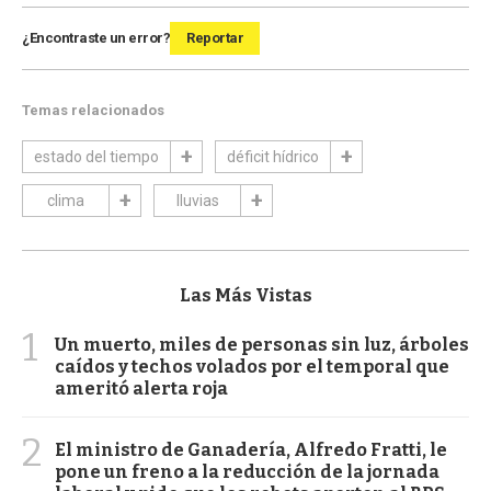
¿Encontraste un error?
Reportar
Temas relacionados
estado del tiempo
déficit hídrico
clima
lluvias
Las Más Vistas
1
Un muerto, miles de personas sin luz, árboles
caídos y techos volados por el temporal que
ameritó alerta roja
2
El ministro de Ganadería, Alfredo Fratti, le
pone un freno a la reducción de la jornada