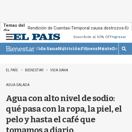
Temas del
Rendición de Cuentas
Temporal causa destrozos
En 
día:
Suscribite al 50% OFF
Ingresar
M
e
Vida Sana
Nutrición
Fitness
Mente
Descans
n
M
u
o
s
t
EL PAÍS
BIENESTAR
VIDA SANA
r
a
AGUA SALADA
r
b
Agua con alto nivel de sodio:
�
s
qué pasa con la ropa, la piel, el
q
u
pelo y hasta el café que
e
d
tomamos a diario