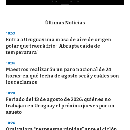
0
s
e
c
Últimas Noticias
o
n
10:53
d
Entra a Uruguay una masa de aire de origen
s
o
polar que traerá frío: "Abrupta caída de
f
temperatura"
3
3
s
10:34
e
Maestros realizarán un paro nacional de 24
c
horas: en qué fecha de agosto será y cuáles son
o
n
los reclamos
d
s
10:28
Feriado del 13 de agosto de 2026: quiénes no
trabajan en Uruguay el próximo jueves por un
asueto
10:24
Orsi valora “respuestas rápidas” ante el ciclón