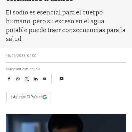
a
El sodio es esencial para el cuerpo
humano, pero su exceso en el agua
potable puede traer consecuencias para la
salud.
10/05/2023, 04:00
Compartir esta noticia
F
W
T
L
E
a
h
w
i
m
c
a
i
n
a
e
t
t
k
i
+
Agregar El País en
b
s
t
e
l
o
A
e
d
o
p
r
I
k
p
n