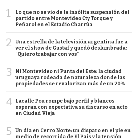
1
Lo que no se vio de la insólita suspensión del
partido entre Montevideo Cty Torque y
Peñarol en el Estadio Charrúa
2
Una estrella de la televisión argentina fue a
ver el show de Gustaf y quedó deslumbrada:
"Quiero trabajar con vos"
3
Ni Montevideo ni Punta del Este: la ciudad
uruguaya rodeada de naturaleza donde las
propiedades se revalorizan más de un 20%
4
Lacalle Pou rompe bajo perfil y blancos
esperan con expectativa su discurso en acto
en Ciudad Vieja
5
Un día en Cerro Norte: un disparo en el pie en
medio de recorrida de El País y la tensión