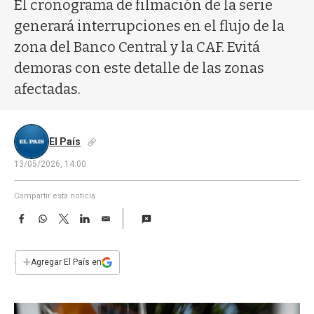
a
El cronograma de filmación de la serie
generará interrupciones en el flujo de la
zona del Banco Central y la CAF. Evitá
demoras con este detalle de las zonas
afectadas.
El País
13/05/2026, 14:00
Compartir esta noticia
F
W
T
L
E
a
h
w
i
m
c
a
i
n
a
e
t
t
k
i
+
Agregar El País en
b
s
t
e
l
o
A
e
d
o
p
r
I
k
p
n