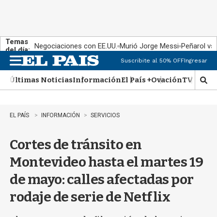
Temas
Negociaciones con EE.UU.
Murió Jorge Messi
Peñarol vs
del día:
Suscribite al 50% OFF
Ingresar
M
e
Últimas Noticias
Información
El País +
Ovación
TV Show
n
M
u
o
s
t
EL PAÍS
INFORMACIÓN
SERVICIOS
r
a
Cortes de tránsito en
r
b
Montevideo hasta el martes 19
�
s
de mayo: calles afectadas por
q
u
rodaje de serie de Netflix
e
d