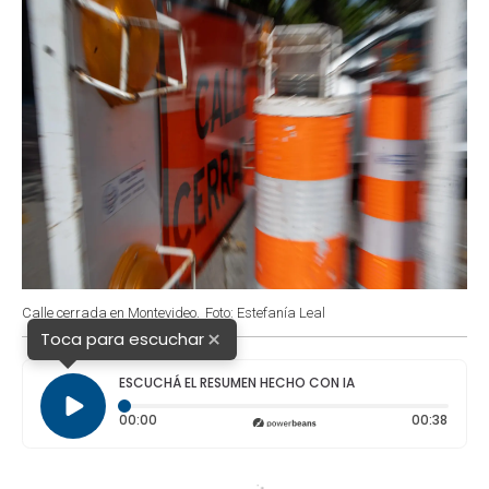
Calle cerrada en Montevideo.
Foto: Estefanía Leal
×
Toca para escuchar
ESCUCHÁ EL RESUMEN HECHO CON IA
Tiempo transcurrido: 0 segundos
Durac
00:00
00:38