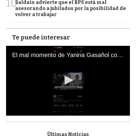
10
Saldain advierte que el BPS está mal
asesorando a jubilados por la posibilidad de
volver a trabajar
Te puede interesar
El mal momento de Yanina Gasañol con un hincha argentino en "Subrayado"
0
s
e
c
Últimas Noticias