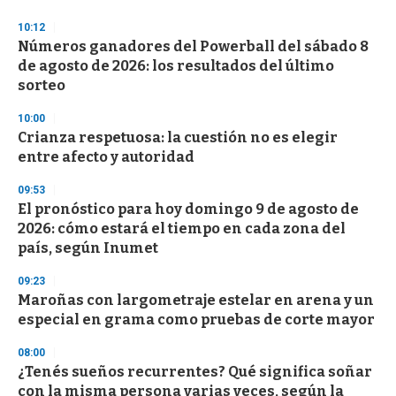
o
n
10:12
d
Números ganadores del Powerball del sábado 8
s
o
de agosto de 2026: los resultados del último
f
sorteo
3
3
s
10:00
e
Crianza respetuosa: la cuestión no es elegir
c
entre afecto y autoridad
o
n
d
09:53
s
El pronóstico para hoy domingo 9 de agosto de
2026: cómo estará el tiempo en cada zona del
país, según Inumet
09:23
Maroñas con largometraje estelar en arena y un
especial en grama como pruebas de corte mayor
08:00
¿Tenés sueños recurrentes? Qué significa soñar
con la misma persona varias veces, según la