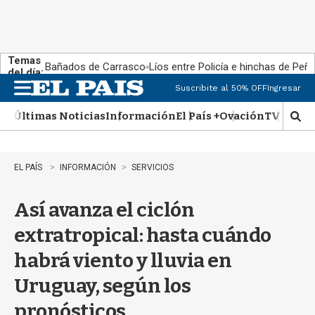
Temas
Bañados de Carrasco
Líos entre Policía e hinchas de Peña
del día:
Suscribite al 50% OFF
Ingresar
M
e
Últimas Noticias
Información
El País +
Ovación
TV Show
n
M
u
o
s
t
EL PAÍS
INFORMACIÓN
SERVICIOS
r
a
Así avanza el ciclón
r
b
extratropical: hasta cuándo
�
s
habrá viento y lluvia en
q
u
Uruguay, según los
e
d
pronósticos