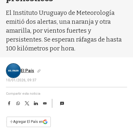
a
El Instituto Uruguayo de Meteorología
emitió dos alertas, una naranja y otra
amarilla, por vientos fuertes y
persistentes. Se esperan ráfagas de hasta
100 kilómetros por hora.
El País
10/01/2026, 09:37
Compartir esta noticia
F
W
T
L
E
a
h
w
i
m
c
a
i
n
a
e
t
t
k
i
+
Agregar El País en
b
s
t
e
l
o
A
e
d