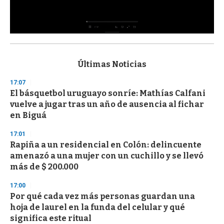
0
s
e
c
Últimas Noticias
o
n
17:07
d
El básquetbol uruguayo sonríe: Mathías Calfani
s
o
vuelve a jugar tras un año de ausencia al fichar
f
en Biguá
3
3
s
17:01
e
Rapiña a un residencial en Colón: delincuente
c
amenazó a una mujer con un cuchillo y se llevó
o
n
más de $ 200.000
d
s
17:00
Por qué cada vez más personas guardan una
hoja de laurel en la funda del celular y qué
significa este ritual