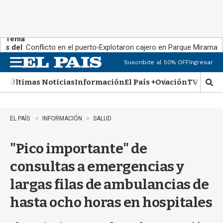
Tema
s del
Conflicto en el puerto
Explotaron cajero en Parque Miramar
día:
Suscribite al 50% OFF
Ingresar
M
e
Últimas Noticias
Información
El País +
Ovación
TV Show
n
M
u
o
s
t
EL PAÍS
INFORMACIÓN
SALUD
r
a
"Pico importante" de
r
b
consultas a emergencias y
�
s
largas filas de ambulancias de
q
u
hasta ocho horas en hospitales
e
d