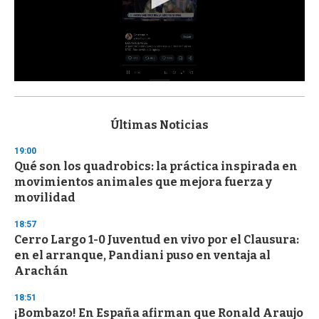
0
s
e
c
Últimas Noticias
o
n
19:00
d
Qué son los quadrobics: la práctica inspirada en
s
o
movimientos animales que mejora fuerza y
f
movilidad
3
3
s
18:57
e
Cerro Largo 1-0 Juventud en vivo por el Clausura:
c
en el arranque, Pandiani puso en ventaja al
o
n
Arachán
d
s
18:51
¡Bombazo! En España afirman que Ronald Araujo