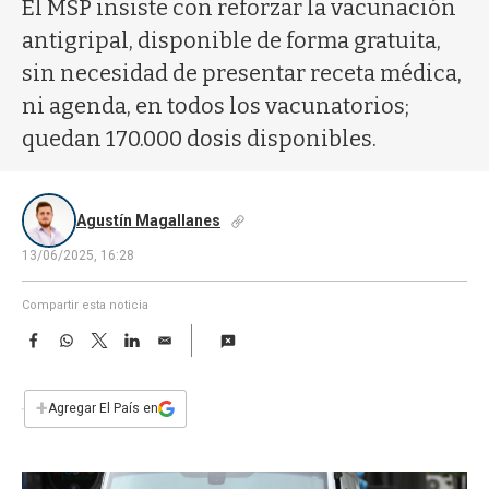
a
El MSP insiste con reforzar la vacunación
antigripal, disponible de forma gratuita,
sin necesidad de presentar receta médica,
ni agenda, en todos los vacunatorios;
quedan 170.000 dosis disponibles.
Agustín Magallanes
13/06/2025, 16:28
Compartir esta noticia
F
W
T
L
E
a
h
w
i
m
c
a
i
n
a
e
t
t
k
i
+
Agregar El País en
b
s
t
e
l
o
A
e
d
o
p
r
I
k
p
n