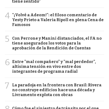
tiene sentido"
4
"¡Volvé a Adeom!": el filoso comentario de
Yesty Prieto a Valeria Ripoll en plena Cena de
Famosos
5
Con Perrone y Manini distanciados, el FA no
tiene asegurados los votos para la
aprobación de la Rendición de Cuentas
6
Entre "mal compañero" y "mal perdedor",
altísima tensión en vivo entre dos
integrantes de programa radial
7
La paradoja en la frontera con Brasil: Rivera
no construye edificios hace una década y
Livramento explota con obras
8
Cómo fue el siniestro de tránsito por el que