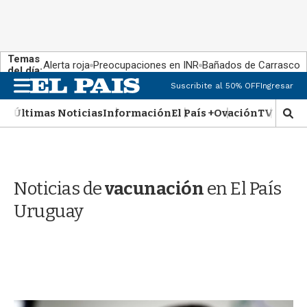
Temas
Alerta roja
Preocupaciones en INR
Bañados de Carrasco
del día:
M
Suscribite al 50% OFF
Ingresar
e
n
Últimas Noticias
Información
El País +
Ovación
TV Show
M
u
o
s
t
r
Noticias de
vacunación
en El País
a
r
Uruguay
b
�
s
q
u
e
d