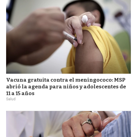
a
Vacuna gratuita contra el meningococo: MSP
abrió la agenda para niños y adolescentes de
11 a 15 años
Salud