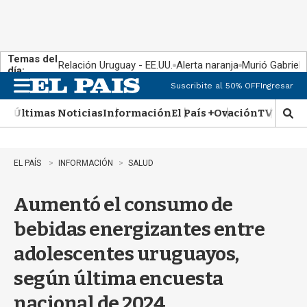
Temas del
Relación Uruguay - EE.UU.
Alerta naranja
Murió Gabriel 
día:
Suscribite al 50% OFF
Ingresar
M
e
Últimas Noticias
Información
El País +
Ovación
TV Show
n
M
u
o
s
t
EL PAÍS
INFORMACIÓN
SALUD
r
a
Aumentó el consumo de
r
b
bebidas energizantes entre
�
s
adolescentes uruguayos,
q
u
según última encuesta
e
d
nacional de 2024