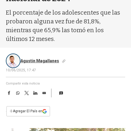
a
El porcentaje de los adolescentes que las
probaron alguna vez fue de 81,8%,
mientras que 65,9% las tomó en los
últimos 12 meses.
Agustín Magallanes
10/06/2025, 17:47
Compartir esta noticia
F
W
T
L
E
a
h
w
i
m
c
a
i
n
a
e
t
t
k
i
+
Agregar El País en
b
s
t
e
l
o
A
e
d
o
p
r
I