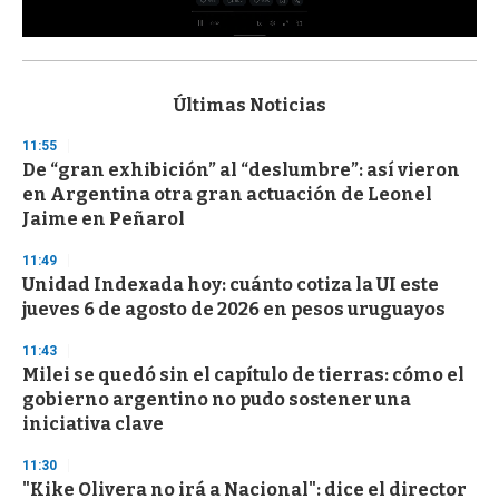
0
s
e
c
Últimas Noticias
o
n
11:55
d
De “gran exhibición” al “deslumbre”: así vieron
s
o
en Argentina otra gran actuación de Leonel
f
Jaime en Peñarol
3
3
s
11:49
e
Unidad Indexada hoy: cuánto cotiza la UI este
c
jueves 6 de agosto de 2026 en pesos uruguayos
o
n
d
11:43
s
Milei se quedó sin el capítulo de tierras: cómo el
gobierno argentino no pudo sostener una
iniciativa clave
11:30
"Kike Olivera no irá a Nacional": dice el director