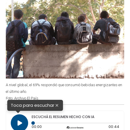
k
p
n
A nivel global, el 69% respondió que consumió bebidas energizantes en
el último año.
Foto: Archivo El País.
×
Toca para escuchar
ESCUCHÁ EL RESUMEN HECHO CON IA
Tiempo transcurrido: 0 segundos
Durac
00:00
00:44