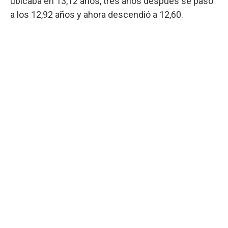
ubicaba en 13,12 años, tres años después se pasó
a los 12,92 años y ahora descendió a 12,60.