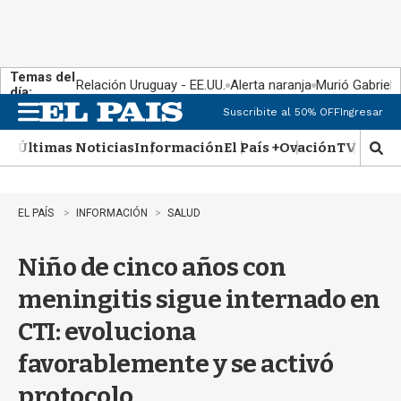
Temas del
Relación Uruguay - EE.UU.
Alerta naranja
Murió Gabriel 
día:
Suscribite al 50% OFF
Ingresar
M
e
Últimas Noticias
Información
El País +
Ovación
TV Show
n
M
u
o
s
t
EL PAÍS
INFORMACIÓN
SALUD
r
a
Niño de cinco años con
r
b
meningitis sigue internado en
�
s
CTI: evoluciona
q
u
favorablemente y se activó
e
d
protocolo