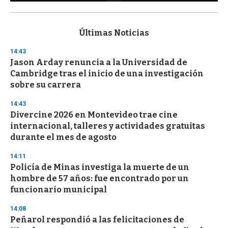
0
s
e
c
Últimas Noticias
o
n
14:43
d
Jason Arday renuncia a la Universidad de
s
o
Cambridge tras el inicio de una investigación
f
sobre su carrera
3
3
s
14:43
e
Divercine 2026 en Montevideo trae cine
c
internacional, talleres y actividades gratuitas
o
n
durante el mes de agosto
d
s
14:11
Policía de Minas investiga la muerte de un
hombre de 57 años: fue encontrado por un
funcionario municipal
14:08
Peñarol respondió a las felicitaciones de