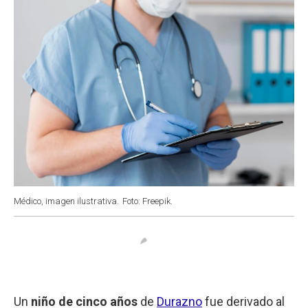
k
p
n
Médico, imagen ilustrativa.
Foto: Freepik.
Un
niño de cinco años
de
Durazno
fue derivado al