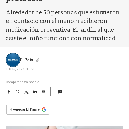
a
Alrededor de 50 personas que estuvieron
en contacto con el menor recibieron
medicación preventiva. El jardín al que
asiste el niño funciona con normalidad.
El País
08/05/2026, 15:20
Compartir esta noticia
F
W
T
L
E
a
h
w
i
m
c
a
i
n
a
e
t
t
k
i
+
Agregar El País en
b
s
t
e
l
o
A
e
d
o
p
r
I