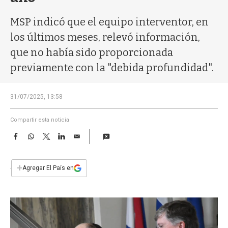
a
MSP indicó que el equipo interventor, en
los últimos meses, relevó información,
que no había sido proporcionada
previamente con la "debida profundidad".
31/07/2025, 13:58
Compartir esta noticia
F
W
T
L
E
a
h
w
i
m
c
a
i
n
a
e
t
t
k
i
+
Agregar El País en
b
s
t
e
l
o
A
e
d
o
p
r
I
k
p
n