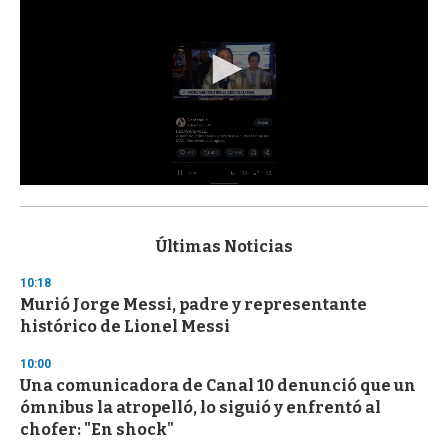
0
s
e
c
Últimas Noticias
o
n
10:18
d
Murió Jorge Messi, padre y representante
s
o
histórico de Lionel Messi
f
3
10:00
3
s
Una comunicadora de Canal 10 denunció que un
e
ómnibus la atropelló, lo siguió y enfrentó al
c
chofer: "En shock"
o
n