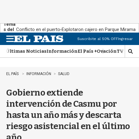
Tema
s del
Conflicto en el puerto
Explotaron cajero en Parque Miramar
día:
Suscribite al 50% OFF
Ingresar
M
e
Últimas Noticias
Información
El País +
Ovación
TV Show
n
M
u
o
s
t
EL PAÍS
INFORMACIÓN
SALUD
r
a
Gobierno extiende
r
b
intervención de Casmu por
�
s
hasta un año más y descarta
q
u
riesgo asistencial en el último
e
d
año