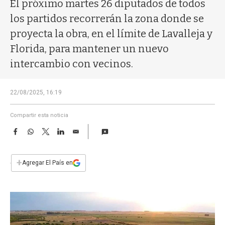
a
El próximo martes 26 diputados de todos
los partidos recorrerán la zona donde se
proyecta la obra, en el límite de Lavalleja y
Florida, para mantener un nuevo
intercambio con vecinos.
22/08/2025, 16:19
Compartir esta noticia
F
W
T
L
E
a
h
w
i
m
c
a
i
n
a
e
t
t
k
i
+
Agregar El País en
b
s
t
e
l
o
A
e
d
o
p
r
I
k
p
n