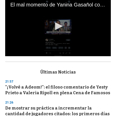
El mal momento de Yanina Gasañol con un hincha argentino en "Subrayado"
0
s
e
c
Últimas Noticias
o
n
21:57
d
"¡Volvé a Adeom!": el filoso comentario de Yesty
s
o
Prieto a Valeria Ripoll en plena Cena de Famosos
f
3
21:26
3
s
De mostrar su práctica a incrementar la
e
cantidad de jugadores citados: los primeros días
c