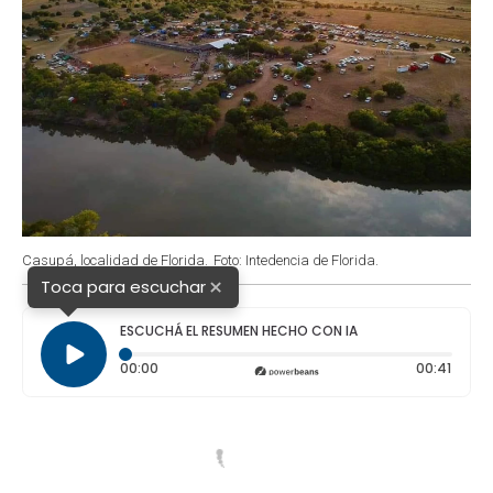
Casupá, localidad de Florida.
Foto: Intedencia de Florida.
×
Toca para escuchar
ESCUCHÁ EL RESUMEN HECHO CON IA
Tiempo transcurrido: 0 segundos
Durac
00:00
00:41