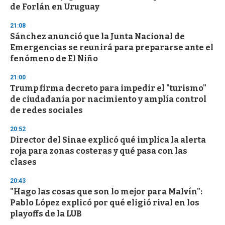
de Forlán en Uruguay
o
n
d
21:08
s
Sánchez anunció que la Junta Nacional de
Emergencias se reunirá para prepararse ante el
fenómeno de El Niño
21:00
Trump firma decreto para impedir el "turismo"
de ciudadanía por nacimiento y amplía control
de redes sociales
20:52
Director del Sinae explicó qué implica la alerta
roja para zonas costeras y qué pasa con las
clases
20:43
"Hago las cosas que son lo mejor para Malvín":
Pablo López explicó por qué eligió rival en los
playoffs de la LUB