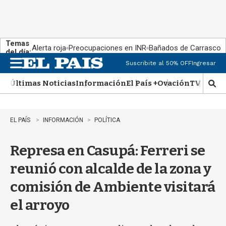
Temas
Alerta roja
Preocupaciones en INR
Bañados de Carrasco
del día:
Suscribite al 50% OFF
Ingresar
M
e
Últimas Noticias
Información
El País +
Ovación
TV Show
n
M
u
o
s
t
EL PAÍS
INFORMACIÓN
POLÍTICA
r
a
Represa en Casupá: Ferreri se
r
b
reunió con alcalde de la zona y
�
s
comisión de Ambiente visitará
q
u
el arroyo
e
d