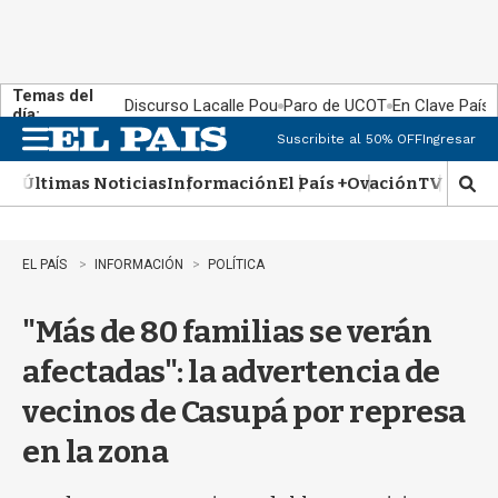
Temas del
Discurso Lacalle Pou
Paro de UCOT
En Clave País
día:
Suscribite al 50% OFF
Ingresar
M
e
Últimas Noticias
Información
El País +
Ovación
TV Show
n
M
u
o
s
t
EL PAÍS
INFORMACIÓN
POLÍTICA
r
a
"Más de 80 familias se verán
r
b
afectadas": la advertencia de
�
s
vecinos de Casupá por represa
q
u
en la zona
e
d