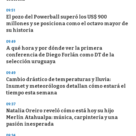
d
s
09:51
El pozo del Powerball superó los US$ 900
millones y se posiciona como el octavo mayor de
su historia
09:49
A qué hora y por dónde ver la primera
conferencia de Diego Forlán como DT de la
selección uruguaya
09:49
Cambio drástico de temperaturas y lluvia:
Inumet y meteorólogos detallan cómo estará el
tiempo esta semana
09:37
Natalia Oreiro reveló cómo está hoy su hijo
Merlín Atahualpa: música, carpintería y una
pasión inesperada
09:34