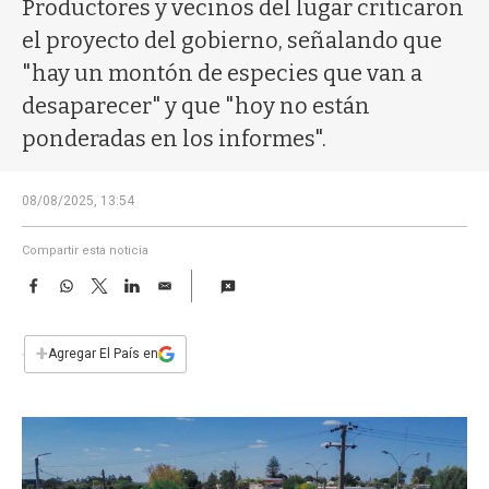
a
Productores y vecinos del lugar criticaron
el proyecto del gobierno, señalando que
"hay un montón de especies que van a
desaparecer" y que "hoy no están
ponderadas en los informes".
08/08/2025, 13:54
Compartir esta noticia
F
W
T
L
E
a
h
w
i
m
c
a
i
n
a
e
t
t
k
i
+
Agregar El País en
b
s
t
e
l
o
A
e
d
o
p
r
I
k
p
n