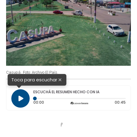
Casupá.
Foto: Archivo El País.
×
Toca para escuchar
ESCUCHÁ EL RESUMEN HECHO CON IA
Tiempo transcurrido: 0 segundos
Durac
00:00
00:45