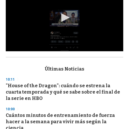
0
s
e
c
Últimas Noticias
o
n
10:11
d
"House of the Dragon": cuándo se estrena la
s
o
cuarta temporada y qué se sabe sobre el final de
f
la serie en HBO
3
3
s
10:00
e
Cuántos minutos de entrenamiento de fuerza
c
hacer a la semana para vivir más según la
o
n
ciencia