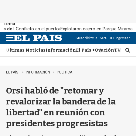
Tema
s del
Conflicto en el puerto
Explotaron cajero en Parque Miramar
día:
Suscribite al 50% OFF
Ingresar
M
e
Últimas Noticias
Información
El País +
Ovación
TV Show
n
M
u
o
s
t
EL PAÍS
INFORMACIÓN
POLÍTICA
r
a
Orsi habló de "retomar y
r
b
revalorizar la bandera de la
�
s
libertad" en reunión con
q
u
presidentes progresistas
e
d