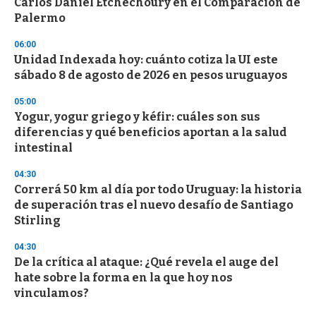
Carlos Daniel Etchechoury en el Comparación de
o
n
Palermo
d
s
06:00
Unidad Indexada hoy: cuánto cotiza la UI este
sábado 8 de agosto de 2026 en pesos uruguayos
05:00
Yogur, yogur griego y kéfir: cuáles son sus
diferencias y qué beneficios aportan a la salud
intestinal
04:30
Correrá 50 km al día por todo Uruguay: la historia
de superación tras el nuevo desafío de Santiago
Stirling
04:30
De la crítica al ataque: ¿Qué revela el auge del
hate sobre la forma en la que hoy nos
vinculamos?