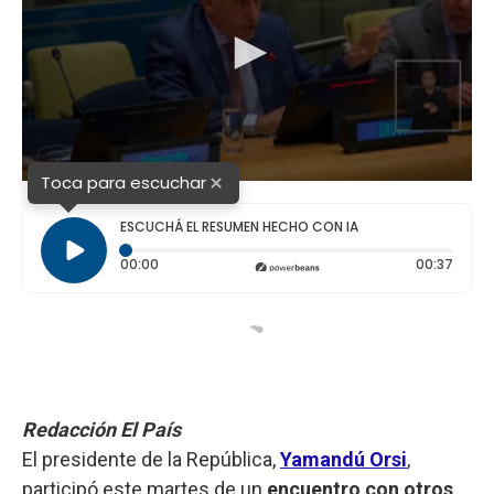
×
Toca para escuchar
ESCUCHÁ EL RESUMEN HECHO CON IA
Tiempo transcurrido: 0 segundos
Durac
00:00
00:37
Redacción El País
El presidente de la República,
Yamandú Orsi
,
participó este martes de un
encuentro con otros