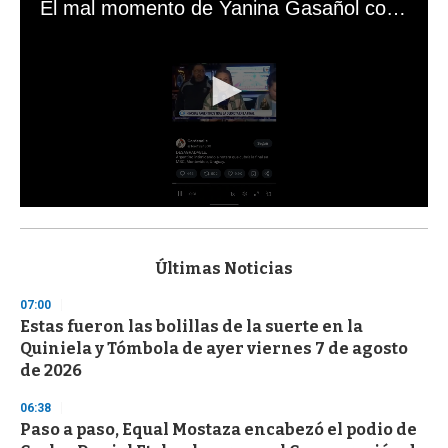
El mal momento de Yanina Gasañol con un hincha argentino en "Subrayado"
0
s
e
c
Últimas Noticias
o
n
07:00
d
Estas fueron las bolillas de la suerte en la
s
o
Quiniela y Tómbola de ayer viernes 7 de agosto
f
de 2026
3
3
s
06:38
e
Paso a paso, Equal Mostaza encabezó el podio de
c