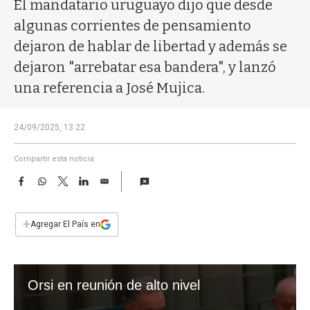
a
El mandatario uruguayo dijo que desde
algunas corrientes de pensamiento
dejaron de hablar de libertad y además se
dejaron "arrebatar esa bandera", y lanzó
una referencia a José Mujica.
24/09/2025, 13:22
Compartir esta noticia
F
W
T
L
E
a
h
w
i
m
c
a
i
n
a
e
t
t
k
i
+
Agregar El País en
b
s
t
e
l
o
A
e
d
o
p
r
I
k
p
n