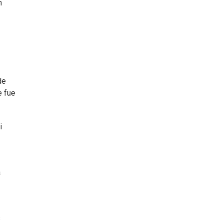
n
de
e fue
i
a
s