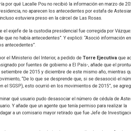
ría por qué Lacalle Pou no recibió la información en marzo de 20
sidencia, no aparecen los antecedentes por estafa de Astesia
ncluso estuviera preso en la cárcel de Las Rosas.
e el exjefe de la custodia presidencial fue corregida por Vázque
e que no había antecedentes”. Y explicó: “Asoció información en
los antecedentes”.
or el Ministerio del Interior, a pedido de
Torre Ejecutiva
que ad
signado por fuentes de gobierno a El País-, añade que el prontu
, setiembre de 2015 y diciembre de este mismo año, mientras q
ovimiento, “De lo que se desprende que, si se desasoció el nú
en el SGSP), esto ocurrió en los movimientos de 2015”, se agreg
rminar qué usuario pudo desasociar el número de cédula de Aste
ario. Y añade que un agente que tenía permiso para realizar la
ndagar a un comisario mayor retirado que fue Jefe de Investigac