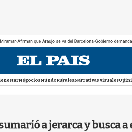
 Miramar
Afirman que Araujo se va del Barcelona
Gobierno demanda
ienestar
Negocios
Mundo
Rurales
Narrativas visuales
Opin
 sumarió a jerarca y busca a