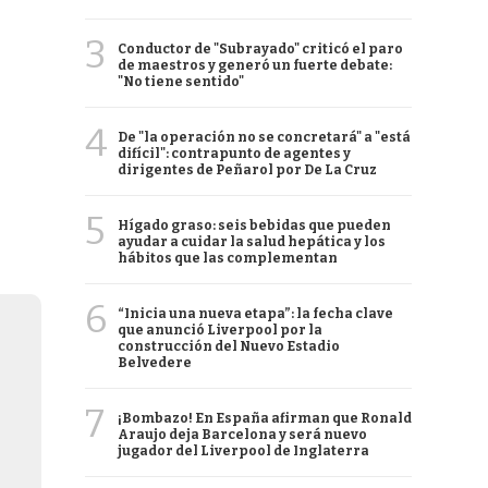
3
Conductor de "Subrayado" criticó el paro
de maestros y generó un fuerte debate:
"No tiene sentido"
4
De "la operación no se concretará" a "está
difícil": contrapunto de agentes y
dirigentes de Peñarol por De La Cruz
5
Hígado graso: seis bebidas que pueden
ayudar a cuidar la salud hepática y los
hábitos que las complementan
6
“Inicia una nueva etapa”: la fecha clave
que anunció Liverpool por la
construcción del Nuevo Estadio
Belvedere
7
¡Bombazo! En España afirman que Ronald
Araujo deja Barcelona y será nuevo
jugador del Liverpool de Inglaterra