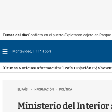
Temas del día:
Conflicto en el puerto
Explotaron cajero en Parque
Montevideo, T 11° H 55%
M
e
n
u
Últimas Noticias
Información
El País +
Ovación
TV Show
B
EL PAÍS
INFORMACIÓN
POLÍTICA
Ministerio del Interior