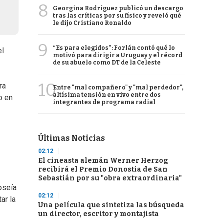
8
Georgina Rodríguez publicó un descargo
tras las críticas por su físico y reveló qué
le dijo Cristiano Ronaldo
9
“Es para elegidos”: Forlán contó qué lo
el
motivó para dirigir a Uruguay y el récord
de su abuelo como DT de la Celeste
10
ra
Entre "mal compañero" y "mal perdedor",
altísima tensión en vivo entre dos
o en
integrantes de programa radial
Últimas Noticias
02:12
El cineasta alemán Werner Herzog
recibirá el Premio Donostia de San
Sebastián por su "obra extraordinaria"
oseía
02:12
ar la
Una película que sintetiza las búsqueda
un director, escritor y montajista