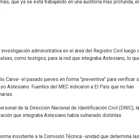
emás, que ya se está trabajando en una auditoría más profunda, e
.
 investigación administrativa en el área del Registro Civil luego 
alsas, como testigos, para la red que integraba Astesiano, lo qu
 Carve- el pasado jueves en forma “preventiva” para verificar s
caso Astesiano. Fuentes del MEC indicaron a El País que no han
arias.
rsonal de la Dirección Nacional de Identificación Civil (DNIC), l
zación que integraba Astesiano había vulnerado distintas
forma insistente a la Comisión Técnica -unidad que determina la