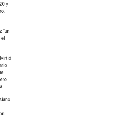
20 y
no,
z “un
 el
virtió
ario
ue
mero
a.
siano
ión