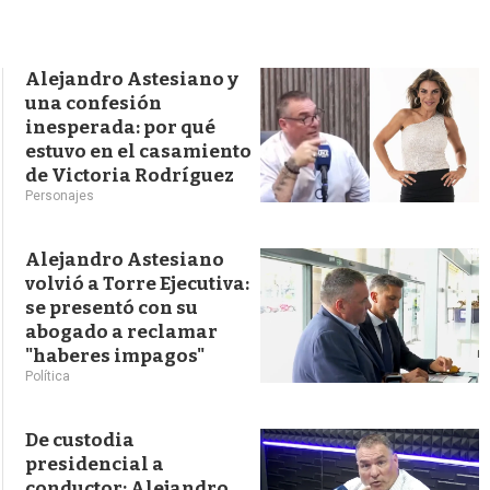
s
q
u
e
Alejandro Astesiano y
d
una confesión
a
inesperada: por qué
estuvo en el casamiento
de Victoria Rodríguez
Personajes
Alejandro Astesiano
volvió a Torre Ejecutiva:
se presentó con su
abogado a reclamar
"haberes impagos"
Política
De custodia
presidencial a
conductor: Alejandro