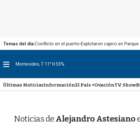
Temas del día:
Conflicto en el puerto
Explotaron cajero en Parque
M
Montevideo, T 11° H 55%
e
n
u
Últimas Noticias
Información
El País +
Ovación
TV Show
B
Noticias de
Alejandro Astesiano
e