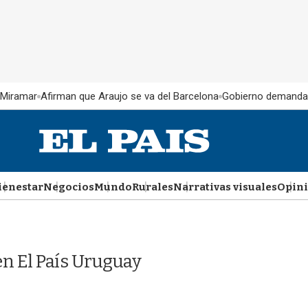
 Miramar
Afirman que Araujo se va del Barcelona
Gobierno demanda
ienestar
Negocios
Mundo
Rurales
Narrativas visuales
Opin
n El País Uruguay