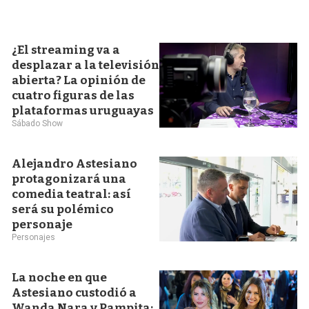
¿El streaming va a
desplazar a la televisión
abierta? La opinión de
cuatro figuras de las
plataformas uruguayas
Sábado Show
Alejandro Astesiano
protagonizará una
comedia teatral: así
será su polémico
personaje
Personajes
La noche en que
Astesiano custodió a
Wanda Nara y Pampita: