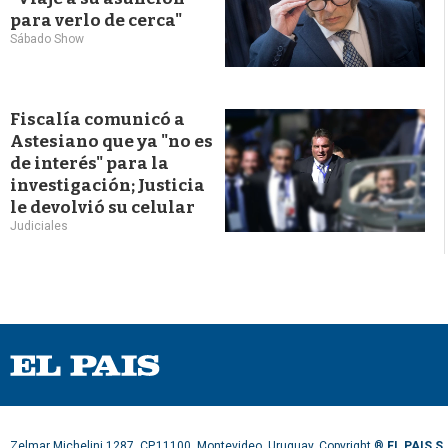
para verlo de cerca"
Sábado Show
Fiscalía comunicó a
Astesiano que ya "no es
de interés" para la
investigación; Justicia
le devolvió su celular
Judiciales
Zelmar Michelini 1287, CP.11100, Montevideo, Uruguay. Copyright ®
EL PAIS S.