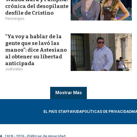
crónica del desopilante
desfile de Cristino
Personajes
"Ya voy a hablar de la
gente que se lavó las
manos": dice Astesiano
al obtener su libertad
anticipada
Judiciales
Mostrar Más
EL PAÍS STAFF
AYUDA
POLÍTICAS DE PRIVACIDAD
MA
A.
1918 - 2026 -
Políticas de privacidad