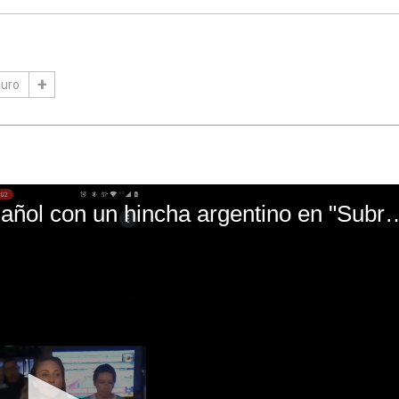
duro
El mal momento de Yanina Gasañol con un hin