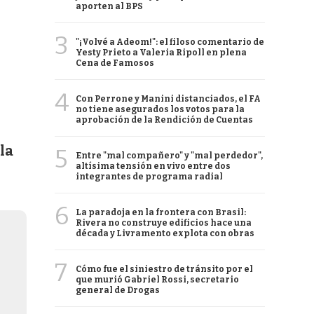
aporten al BPS
3
"¡Volvé a Adeom!": el filoso comentario de
Yesty Prieto a Valeria Ripoll en plena
Cena de Famosos
4
Con Perrone y Manini distanciados, el FA
no tiene asegurados los votos para la
aprobación de la Rendición de Cuentas
la
5
Entre "mal compañero" y "mal perdedor",
altísima tensión en vivo entre dos
integrantes de programa radial
6
La paradoja en la frontera con Brasil:
Rivera no construye edificios hace una
década y Livramento explota con obras
7
Cómo fue el siniestro de tránsito por el
que murió Gabriel Rossi, secretario
general de Drogas