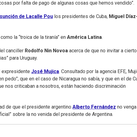
 cosas por falta de pago de algunas cosas que hemos vendido”.
sunción de Lacalle Pou
los presidentes de Cuba,
Miguel Díaz
omo la “troica de la tiranía” en
América Latina
.
el canciller
Rodolfo Nin Novoa
acerca de que no invitar a ciert
ias” para Uruguay.
el expresidente
José Mujica
. Consultado por la agencia EFE, Muj
en pedo”; que en el caso de Nicaragua no sabía, y que en el de C
ue nos criticaban a nosotros, están haciendo discriminación
dad de que el presidente argentino
Alberto Fernández
no venga 
icial” sobre la no venida del presidente de Argentina.