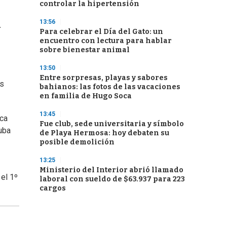
controlar la hipertensión
13:56
-
Para celebrar el Día del Gato: un
encuentro con lectura para hablar
sobre bienestar animal
13:50
Entre sorpresas, playas y sabores
os
bahianos: las fotos de las vacaciones
en familia de Hugo Soca
13:45
ica
Fue club, sede universitaria y símbolo
uba
de Playa Hermosa: hoy debaten su
posible demolición
13:25
Ministerio del Interior abrió llamado
el 1º
laboral con sueldo de $63.937 para 223
cargos