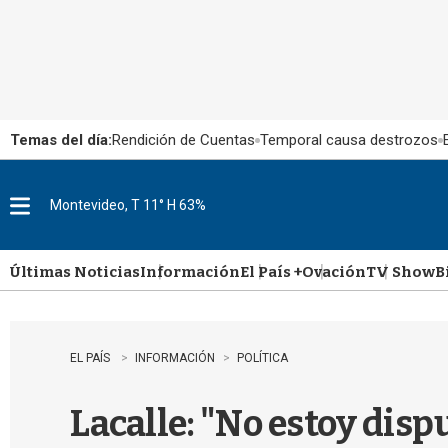
Temas del día:
Rendición de Cuentas
Temporal causa destrozos
Montevideo, T 11° H 63%
M
e
n
u
Últimas Noticias
Información
El País +
Ovación
TV Show
B
EL PAÍS
INFORMACIÓN
POLÍTICA
Lacalle: "No estoy disp