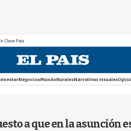
En Clave País
ienestar
Negocios
Mundo
Rurales
Narrativas visuales
Opin
uesto a que en la asunción e