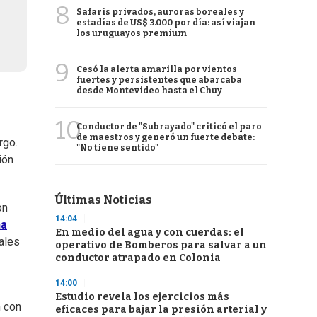
8
Safaris privados, auroras boreales y
estadías de US$ 3.000 por día: así viajan
los uruguayos premium
9
Cesó la alerta amarilla por vientos
fuertes y persistentes que abarcaba
desde Montevideo hasta el Chuy
10
Conductor de "Subrayado" criticó el paro
de maestros y generó un fuerte debate:
rgo.
"No tiene sentido"
ión
Últimas Noticias
on
14:04
ña
En medio del agua y con cuerdas: el
ales
operativo de Bomberos para salvar a un
conductor atrapado en Colonia
14:00
Estudio revela los ejercicios más
n con
eficaces para bajar la presión arterial y