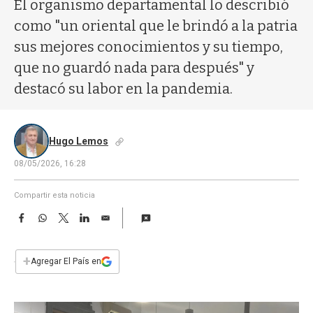
a
El organismo departamental lo describió
como "un oriental que le brindó a la patria
sus mejores conocimientos y su tiempo,
que no guardó nada para después" y
destacó su labor en la pandemia.
Hugo Lemos
08/05/2026, 16:28
Compartir esta noticia
F
W
T
L
E
a
h
w
i
m
c
a
i
n
a
e
t
t
k
i
+
Agregar El País en
b
s
t
e
l
o
A
e
d
o
p
r
I
k
p
n