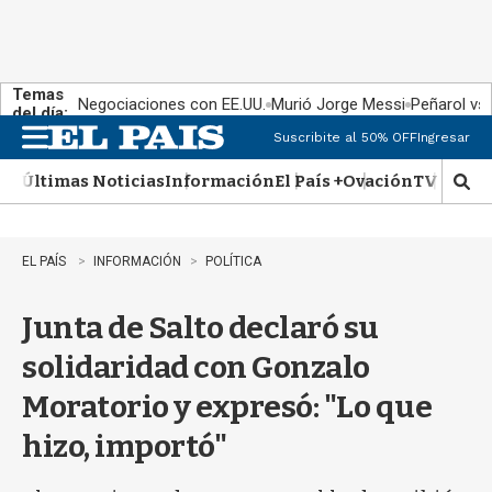
Temas
Negociaciones con EE.UU.
Murió Jorge Messi
Peñarol vs
del día:
Suscribite al 50% OFF
Ingresar
M
e
Últimas Noticias
Información
El País +
Ovación
TV Show
n
M
u
o
s
t
EL PAÍS
INFORMACIÓN
POLÍTICA
r
a
Junta de Salto declaró su
r
b
solidaridad con Gonzalo
�
s
Moratorio y expresó: "Lo que
q
u
hizo, importó"
e
d