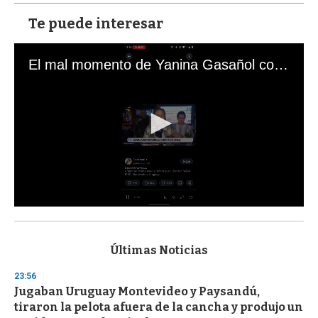
Te puede interesar
El mal momento de Yanina Gasañol con un hincha argentino en "Subrayado"
0
s
e
c
Últimas Noticias
o
n
23:56
d
Jugaban Uruguay Montevideo y Paysandú,
s
o
tiraron la pelota afuera de la cancha y produjo un
f