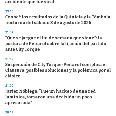
accidente que fue viral
3
3
s
23:45
e
Conocé los resultados de la Quiniela y la Tómbola
c
nocturna del sábado 8 de agosto de 2026
o
n
d
21:59
s
"Que se juegue el fin de semana que viene": la
postura de Peñarol sobre la fijación del partido
ante City Torque
21:59
Suspensión de City Torque-Peñarol complica el
Clausura: posibles soluciones y la polémica por el
clásico
21:00
Javier Nóblega: "Fue un hackeo de una red
lumínica, tomaron una decisión un poco
apresurada"
20:48