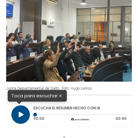
Junta Departamental de Salto.
Foto: Hugo Lemos.
×
Toca para escuchar
ESCUCHÁ EL RESUMEN HECHO CON IA
Tiempo transcurrido: 0 segundos
Durac
00:00
00:40