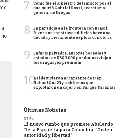
ebuta
7
Cómo fue el siniestro de tránsito por el
tes
que murió Gabriel Rossi, secretario
general de Drogas
8
 a
La paradoja en la frontera con Brasil:
Rivera no construye edificios hace una
a no
década y Livramento explota con obras
9
Safaris privados, auroras boreales y
estadías de US$ 3.000 por día: así viajan
los uruguayos premium
10
Así detuvieron al cantante de trap
Nahuel One23 y a chilenos que
explotaron un cajero en Parque Miramar
Últimas Noticias
21:45
El nuevo rumbo que promete Abelardo
De la Espriella para Colombia: "Orden,
autoridad y libertad"