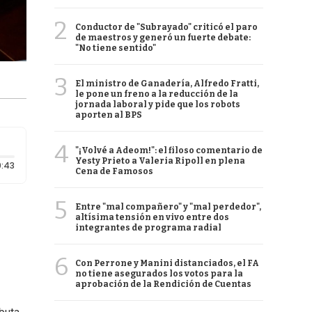
2
Conductor de "Subrayado" criticó el paro
de maestros y generó un fuerte debate:
"No tiene sentido"
3
El ministro de Ganadería, Alfredo Fratti,
le pone un freno a la reducción de la
jornada laboral y pide que los robots
aporten al BPS
4
"¡Volvé a Adeom!": el filoso comentario de
Yesty Prieto a Valeria Ripoll en plena
Duración: 43 segundos
:43
Cena de Famosos
5
Entre "mal compañero" y "mal perdedor",
altísima tensión en vivo entre dos
integrantes de programa radial
6
Con Perrone y Manini distanciados, el FA
no tiene asegurados los votos para la
aprobación de la Rendición de Cuentas