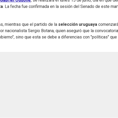
Gabriel Oddone
, se realizará el lunes 15 de junio, día en que d
ta
. La fecha fue confirmada en la sesión del Senado de este mar
as, mientras que el partido de la
selección uruguaya
comenzará
dor nacionalista Sergio Botana, quien aseguró que la convocatori
obierno", sino que esta se debe a diferencias con "políticas" que