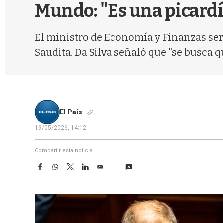
Mundo: "Es una picardí
El ministro de Economía y Finanzas será
Saudita. Da Silva señaló que "se busca 
El País
19/05/2026, 14:12
Compartir esta noticia
F
W
T
L
E
a
h
w
i
m
c
a
i
n
a
e
t
t
k
i
b
s
t
e
l
o
A
e
d