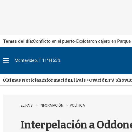
Temas del día:
Conflicto en el puerto
Explotaron cajero en Parque
Montevideo, T 11° H 55%
M
e
n
u
Últimas Noticias
Información
El País +
Ovación
TV Show
B
EL PAÍS
INFORMACIÓN
POLÍTICA
Interpelación a Oddone 