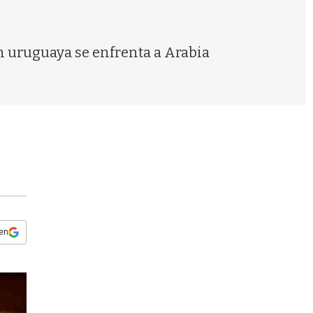
s
q
u
e
ón uruguaya se enfrenta a Arabia
d
a
 en