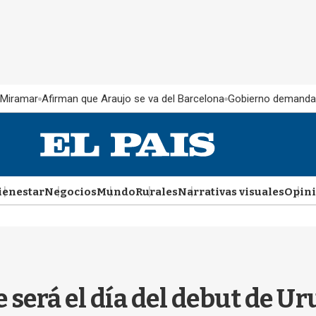
 Miramar
Afirman que Araujo se va del Barcelona
Gobierno demanda
ienestar
Negocios
Mundo
Rurales
Narrativas visuales
Opin
será el día del debut de Ur