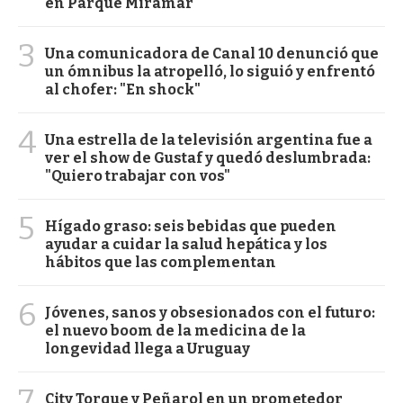
en Parque Miramar
3
Una comunicadora de Canal 10 denunció que
un ómnibus la atropelló, lo siguió y enfrentó
al chofer: "En shock"
4
Una estrella de la televisión argentina fue a
ver el show de Gustaf y quedó deslumbrada:
"Quiero trabajar con vos"
5
Hígado graso: seis bebidas que pueden
ayudar a cuidar la salud hepática y los
hábitos que las complementan
6
Jóvenes, sanos y obsesionados con el futuro:
el nuevo boom de la medicina de la
longevidad llega a Uruguay
7
City Torque y Peñarol en un prometedor