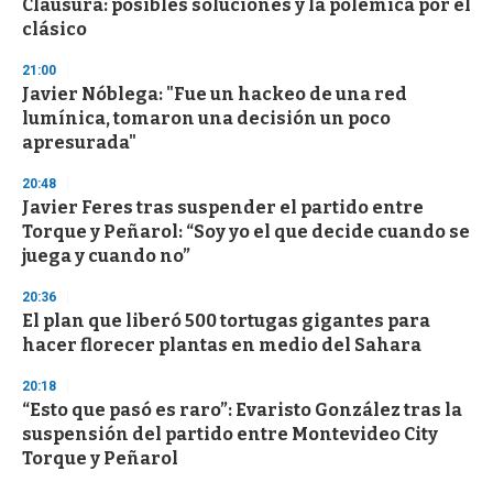
Clausura: posibles soluciones y la polémica por el
o
n
clásico
d
s
21:00
Javier Nóblega: "Fue un hackeo de una red
lumínica, tomaron una decisión un poco
apresurada"
20:48
Javier Feres tras suspender el partido entre
Torque y Peñarol: “Soy yo el que decide cuando se
juega y cuando no”
20:36
El plan que liberó 500 tortugas gigantes para
hacer florecer plantas en medio del Sahara
20:18
“Esto que pasó es raro”: Evaristo González tras la
suspensión del partido entre Montevideo City
Torque y Peñarol