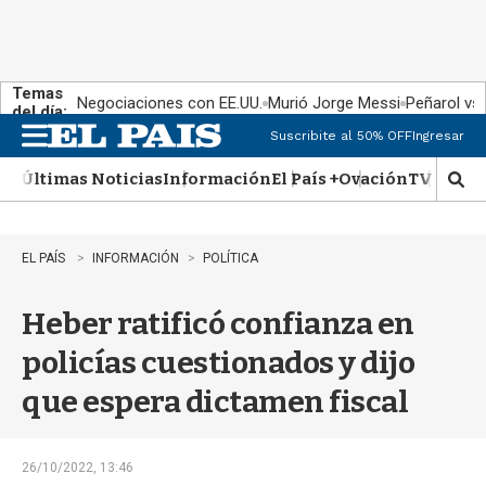
Temas
Negociaciones con EE.UU.
Murió Jorge Messi
Peñarol vs
del día:
Suscribite al 50% OFF
Ingresar
M
e
Últimas Noticias
Información
El País +
Ovación
TV Show
n
M
u
o
s
t
EL PAÍS
INFORMACIÓN
POLÍTICA
r
a
Heber ratificó confianza en
r
b
policías cuestionados y dijo
�
s
que espera dictamen fiscal
q
u
e
d
26/10/2022, 13:46