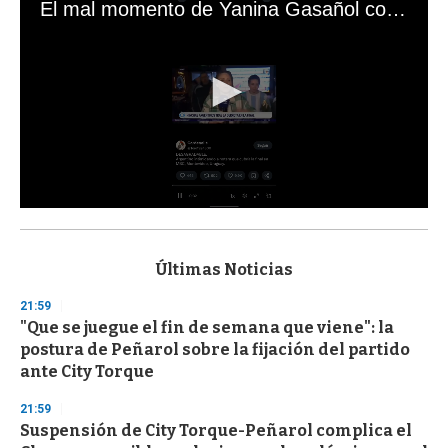
El mal momento de Yanina Gasañol con un hincha argentino en "Subrayado"
0
s
e
c
Últimas Noticias
o
n
21:59
d
"Que se juegue el fin de semana que viene": la
s
o
postura de Peñarol sobre la fijación del partido
f
ante City Torque
3
3
s
21:59
e
Suspensión de City Torque-Peñarol complica el
c