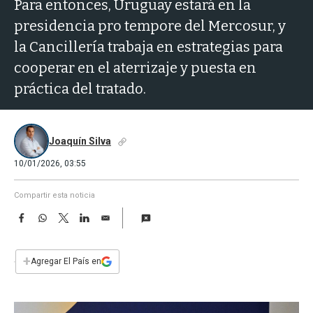
a
Para entonces, Uruguay estará en la
presidencia pro tempore del Mercosur, y
la Cancillería trabaja en estrategias para
cooperar en el aterrizaje y puesta en
práctica del tratado.
Joaquín Silva
10/01/2026, 03:55
Compartir esta noticia
F
W
T
L
E
a
h
w
i
m
c
a
i
n
a
e
t
t
k
i
+
Agregar El País en
b
s
t
e
l
o
A
e
d
o
p
r
I
k
p
n