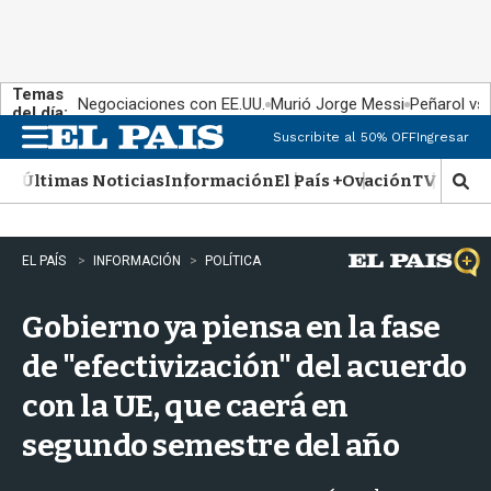
Temas
Negociaciones con EE.UU.
Murió Jorge Messi
Peñarol vs
del día:
Suscribite al 50% OFF
Ingresar
M
e
Últimas Noticias
Información
El País +
Ovación
TV Show
n
M
u
o
s
t
EL PAÍS
INFORMACIÓN
POLÍTICA
r
a
Gobierno ya piensa en la fase
r
b
de "efectivización" del acuerdo
�
s
con la UE, que caerá en
q
u
segundo semestre del año
e
d