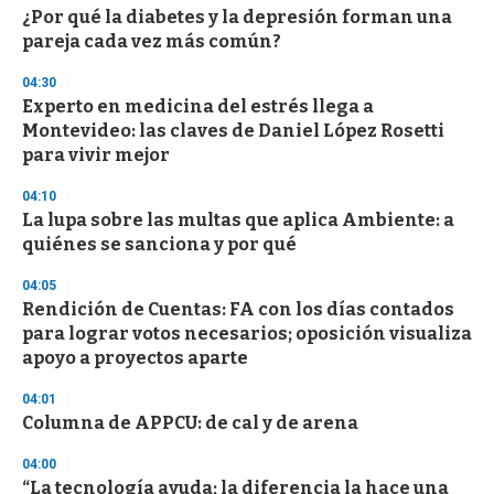
s
¿Por qué la diabetes y la depresión forman una
pareja cada vez más común?
04:30
Experto en medicina del estrés llega a
Montevideo: las claves de Daniel López Rosetti
para vivir mejor
04:10
La lupa sobre las multas que aplica Ambiente: a
quiénes se sanciona y por qué
04:05
Rendición de Cuentas: FA con los días contados
para lograr votos necesarios; oposición visualiza
apoyo a proyectos aparte
04:01
Columna de APPCU: de cal y de arena
04:00
“La tecnología ayuda; la diferencia la hace una