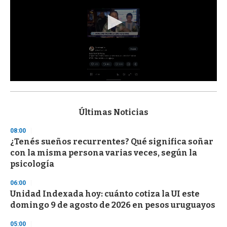
0
s
e
c
Últimas Noticias
o
n
08:00
d
¿Tenés sueños recurrentes? Qué significa soñar
s
o
con la misma persona varias veces, según la
f
psicología
3
3
s
06:00
e
Unidad Indexada hoy: cuánto cotiza la UI este
c
domingo 9 de agosto de 2026 en pesos uruguayos
o
n
d
05:00