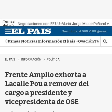
Temas
Negociaciones con EE.UU.
Murió Jorge Messi
Peñarol vs
del día:
Suscribite al 50% OFF
Ingresar
M
e
Últimas Noticias
Información
El País +
Ovación
TV Show
n
M
u
o
s
t
EL PAÍS
INFORMACIÓN
POLÍTICA
r
a
Frente Amplio exhorta a
r
b
Lacalle Pou a remover del
�
s
cargo a presidente y
q
u
vicepresidenta de OSE
e
d