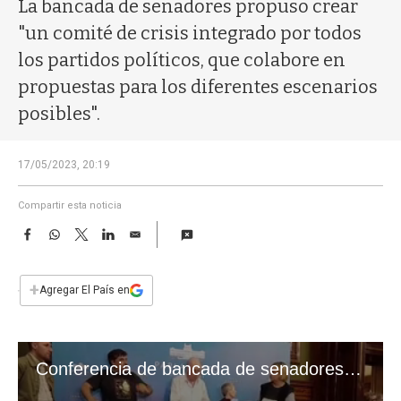
a
La bancada de senadores propuso crear
"un comité de crisis integrado por todos
los partidos políticos, que colabore en
propuestas para los diferentes escenarios
posibles".
17/05/2023, 20:19
Compartir esta noticia
F
W
T
L
E
a
h
w
i
m
c
a
i
n
a
e
t
t
k
i
+
Agregar El País en
b
s
t
e
l
o
A
e
d
o
p
r
I
k
p
n