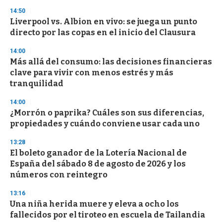
3
s
14:50
e
Liverpool vs. Albion en vivo: se juega un punto
c
directo por las copas en el inicio del Clausura
o
n
d
14:00
s
Más allá del consumo: las decisiones financieras
clave para vivir con menos estrés y más
tranquilidad
14:00
¿Morrón o paprika? Cuáles son sus diferencias,
propiedades y cuándo conviene usar cada uno
13:28
El boleto ganador de la Lotería Nacional de
España del sábado 8 de agosto de 2026 y los
números con reintegro
13:16
Una niña herida muere y eleva a ocho los
fallecidos por el tiroteo en escuela de Tailandia