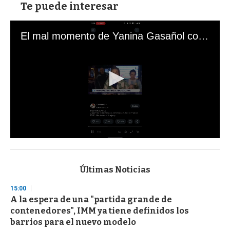
Te puede interesar
El mal momento de Yanina Gasañol con un hincha argentino en "Subrayado"
0
s
e
c
Últimas Noticias
o
n
15:00
d
A la espera de una "partida grande de
s
o
contenedores", IMM ya tiene definidos los
f
barrios para el nuevo modelo
3