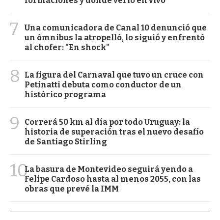
formaciones y dónde verlo en vivo
7
Una comunicadora de Canal 10 denunció que
un ómnibus la atropelló, lo siguió y enfrentó
al chofer: "En shock"
8
La figura del Carnaval que tuvo un cruce con
Petinatti debuta como conductor de un
histórico programa
9
Correrá 50 km al día por todo Uruguay: la
historia de superación tras el nuevo desafío
de Santiago Stirling
10
La basura de Montevideo seguirá yendo a
Felipe Cardoso hasta al menos 2055, con las
obras que prevé la IMM