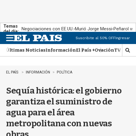
Temas
Negociaciones con EE.UU.
Murió Jorge Messi
Peñarol vs
del día:
Suscribite al 50% OFF
Ingresar
M
e
Últimas Noticias
Información
El País +
Ovación
TV Show
n
M
u
o
s
t
EL PAÍS
INFORMACIÓN
POLÍTICA
r
a
Sequía histórica: el gobierno
r
b
garantiza el suministro de
�
s
agua para el área
q
u
metropolitana con nuevas
e
d
obras