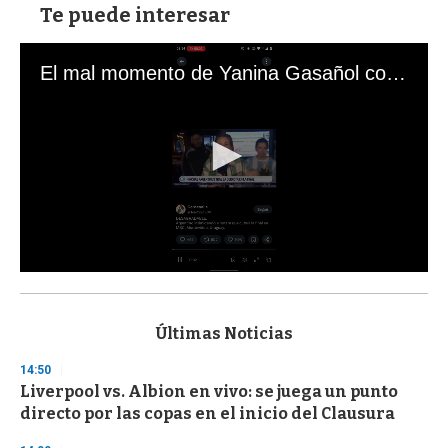
Te puede interesar
El mal momento de Yanina Gasañol con un hincha argentino en "Subrayado"
0
s
e
c
Últimas Noticias
o
n
14:50
d
Liverpool vs. Albion en vivo: se juega un punto
s
o
directo por las copas en el inicio del Clausura
f
3