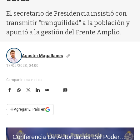
a
El secretario de Presidencia insistió con
transmitir "tranquilidad" a la población y
apuntó a la gestión del Frente Amplio.
Agustín Magallanes
17/05/2023, 04:00
Compartir esta noticia
F
W
T
L
E
a
h
w
i
m
c
a
i
n
a
e
t
t
k
i
+
Agregar El País en
b
s
t
e
l
o
A
e
d
o
p
r
I
k
p
n