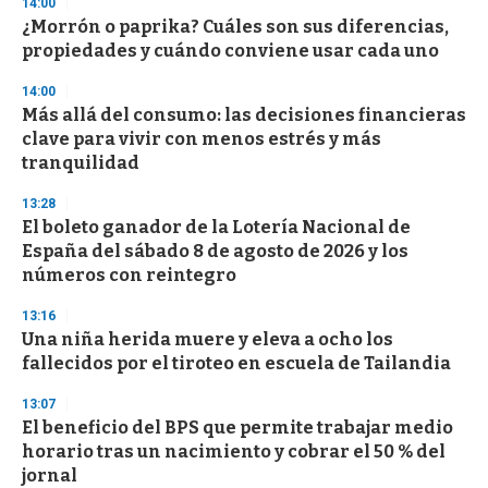
14:00
3
s
¿Morrón o paprika? Cuáles son sus diferencias,
e
propiedades y cuándo conviene usar cada uno
c
o
14:00
n
d
Más allá del consumo: las decisiones financieras
s
clave para vivir con menos estrés y más
tranquilidad
13:28
El boleto ganador de la Lotería Nacional de
España del sábado 8 de agosto de 2026 y los
números con reintegro
13:16
Una niña herida muere y eleva a ocho los
fallecidos por el tiroteo en escuela de Tailandia
13:07
El beneficio del BPS que permite trabajar medio
horario tras un nacimiento y cobrar el 50 % del
jornal