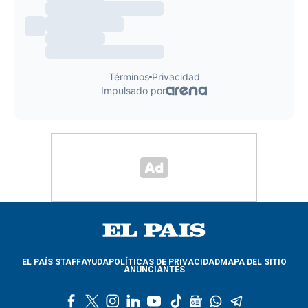
EL PAÍS STAFF
AYUDA
POLÍTICAS DE PRIVACIDAD
MAPA DEL SITIO
ANUNCIANTES
f
t
i
l
y
t
g
w
t