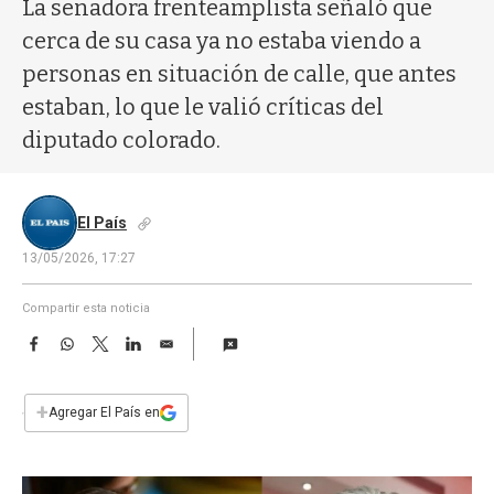
a
La senadora frenteamplista señaló que
cerca de su casa ya no estaba viendo a
personas en situación de calle, que antes
estaban, lo que le valió críticas del
diputado colorado.
El País
13/05/2026, 17:27
Compartir esta noticia
F
W
T
L
E
a
h
w
i
m
c
a
i
n
a
e
t
t
k
i
+
Agregar El País en
b
s
t
e
l
o
A
e
d
o
p
r
I
k
p
n