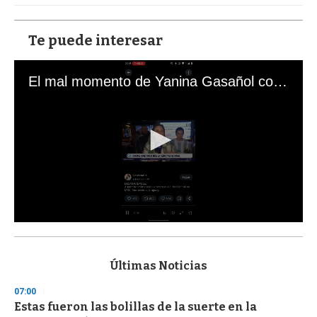
Te puede interesar
El mal momento de Yanina Gasañol con un hincha argentino en "Subrayado"
0
s
e
c
Últimas Noticias
o
n
07:00
d
Estas fueron las bolillas de la suerte en la
s