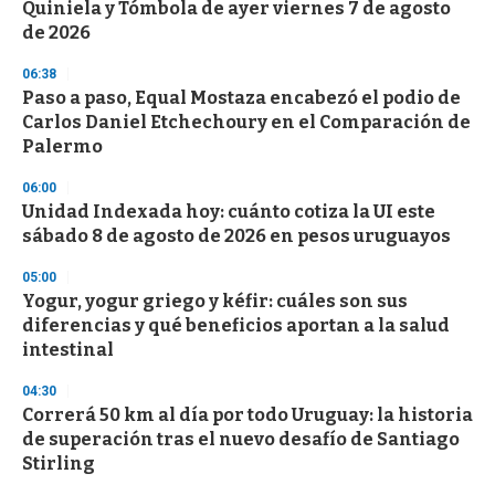
o
Quiniela y Tómbola de ayer viernes 7 de agosto
f
de 2026
3
3
s
06:38
e
Paso a paso, Equal Mostaza encabezó el podio de
c
Carlos Daniel Etchechoury en el Comparación de
o
n
Palermo
d
s
06:00
Unidad Indexada hoy: cuánto cotiza la UI este
sábado 8 de agosto de 2026 en pesos uruguayos
05:00
Yogur, yogur griego y kéfir: cuáles son sus
diferencias y qué beneficios aportan a la salud
intestinal
04:30
Correrá 50 km al día por todo Uruguay: la historia
de superación tras el nuevo desafío de Santiago
Stirling