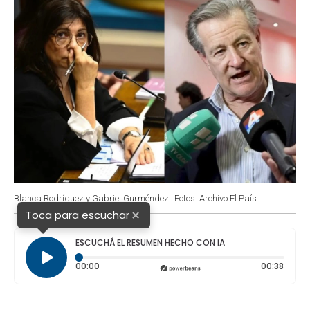
Blanca Rodríguez y Gabriel Gurméndez.
Fotos: Archivo El País.
×
Toca para escuchar
ESCUCHÁ EL RESUMEN HECHO CON IA
Tiempo transcurrido: 0 segundos
Durac
00:00
00:38