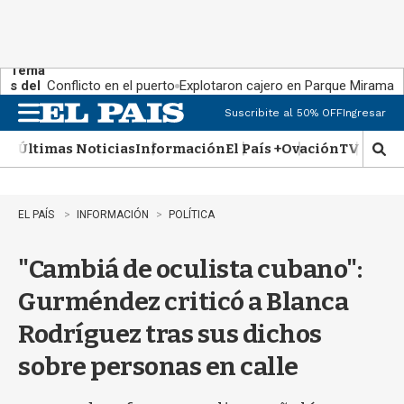
Tema
s del
Conflicto en el puerto
Explotaron cajero en Parque Miramar
día:
Suscribite al 50% OFF
Ingresar
M
e
Últimas Noticias
Información
El País +
Ovación
TV Show
n
M
u
o
s
t
EL PAÍS
INFORMACIÓN
POLÍTICA
r
a
"Cambiá de oculista cubano":
r
b
Gurméndez criticó a Blanca
�
s
Rodríguez tras sus dichos
q
u
sobre personas en calle
e
d