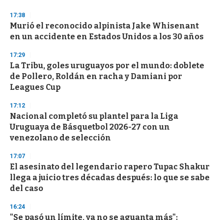
o
n
17:38
d
Murió el reconocido alpinista Jake Whisenant
s
o
en un accidente en Estados Unidos a los 30 años
f
3
17:29
3
s
La Tribu, goles uruguayos por el mundo: doblete
e
de Pollero, Roldán en racha y Damiani por
c
Leagues Cup
o
n
d
17:12
s
Nacional completó su plantel para la Liga
Uruguaya de Básquetbol 2026-27 con un
venezolano de selección
17:07
El asesinato del legendario rapero Tupac Shakur
llega a juicio tres décadas después: lo que se sabe
del caso
16:24
"Se pasó un límite, ya no se aguanta más":