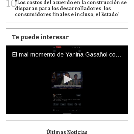
10
"Los costos del acuerdo en la construcción se
disparan para los desarrolladores, los
consumidores finales e incluso, el Estado"
Te puede interesar
El mal momento de Yanina Gasañol con un hincha argentino en "Subrayado"
0
s
e
c
Últimas Noticias