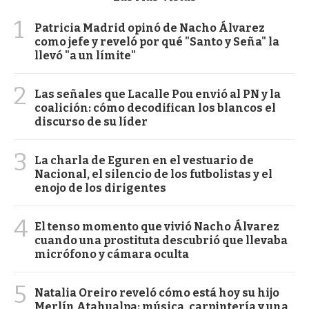
1
Patricia Madrid opinó de Nacho Álvarez
como jefe y reveló por qué "Santo y Seña" la
llevó "a un límite"
2
Las señales que Lacalle Pou envió al PN y la
coalición: cómo decodifican los blancos el
discurso de su líder
3
La charla de Eguren en el vestuario de
Nacional, el silencio de los futbolistas y el
enojo de los dirigentes
4
El tenso momento que vivió Nacho Álvarez
cuando una prostituta descubrió que llevaba
micrófono y cámara oculta
5
Natalia Oreiro reveló cómo está hoy su hijo
Merlín Atahualpa: música, carpintería y una