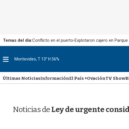
Temas del día:
Conflicto en el puerto
Explotaron cajero en Parque
M
Montevideo, T 13° H 56%
e
n
u
Últimas Noticias
Información
El País +
Ovación
TV Show
B
Noticias de
Ley de urgente consi