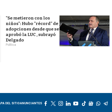
s
q
u
e
"Se metieron con los
d
niños": Hubo "récord" de
a
adopciones desde que se
aprobó la LUC , subrayó
Delgado
Política
f
t
i
l
y
t
g
w
t
PA DEL SITIO
ANUNCIANTES
a
w
n
i
o
i
o
h
e