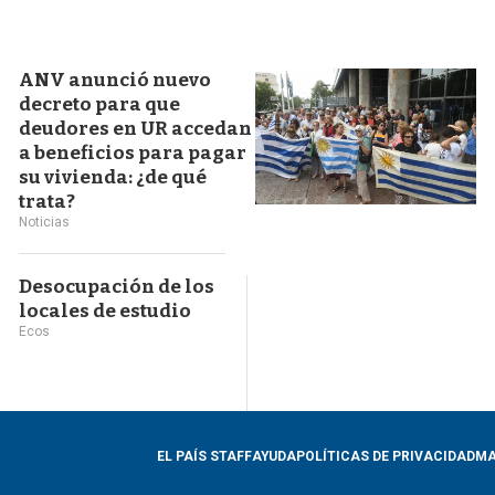
ANV anunció nuevo
decreto para que
deudores en UR accedan
a beneficios para pagar
su vivienda: ¿de qué
trata?
Noticias
Desocupación de los
locales de estudio
Ecos
EL PAÍS STAFF
AYUDA
POLÍTICAS DE PRIVACIDAD
MA