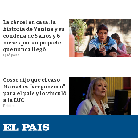
La cárcel en casa: la
historia de Yanina y su
condena de 5 años y 6
meses por un paquete
que nunca llegó
Qué pasa
Cosse dijo que el caso
Marset es "vergonzoso"
para el país y lo vinculó
a la LUC
Política