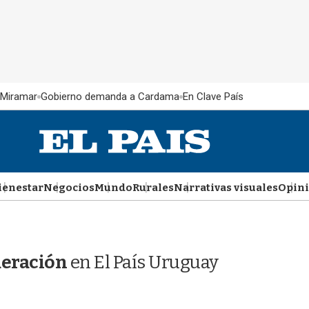
 Miramar
Gobierno demanda a Cardama
En Clave País
ienestar
Negocios
Mundo
Rurales
Narrativas visuales
Opin
deración
en El País Uruguay