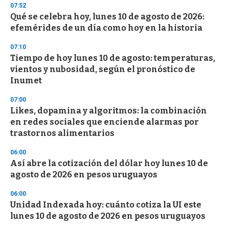
07:52
d
Qué se celebra hoy, lunes 10 de agosto de 2026:
s
o
efemérides de un día como hoy en la historia
f
3
07:10
3
s
Tiempo de hoy lunes 10 de agosto: temperaturas,
e
vientos y nubosidad, según el pronóstico de
c
Inumet
o
n
d
07:00
s
Likes, dopamina y algoritmos: la combinación
en redes sociales que enciende alarmas por
trastornos alimentarios
06:00
Así abre la cotización del dólar hoy lunes 10 de
agosto de 2026 en pesos uruguayos
06:00
Unidad Indexada hoy: cuánto cotiza la UI este
lunes 10 de agosto de 2026 en pesos uruguayos