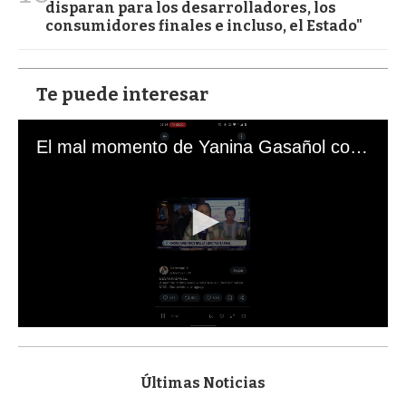
disparan para los desarrolladores, los
consumidores finales e incluso, el Estado"
Te puede interesar
El mal momento de Yanina Gasañol con un hincha argentino en "Subrayado"
0
s
e
c
Últimas Noticias
o
n