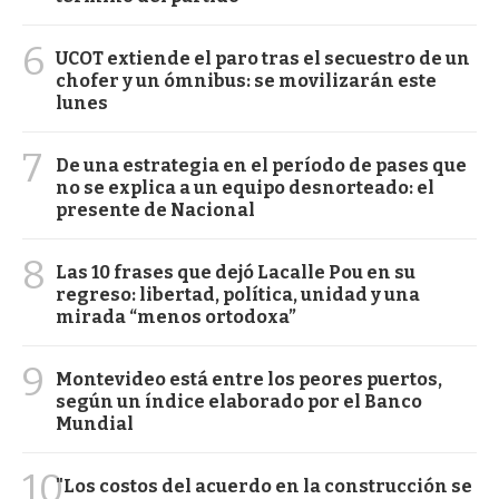
6
UCOT extiende el paro tras el secuestro de un
chofer y un ómnibus: se movilizarán este
lunes
7
De una estrategia en el período de pases que
no se explica a un equipo desnorteado: el
presente de Nacional
8
Las 10 frases que dejó Lacalle Pou en su
regreso: libertad, política, unidad y una
mirada “menos ortodoxa”
9
Montevideo está entre los peores puertos,
según un índice elaborado por el Banco
Mundial
10
"Los costos del acuerdo en la construcción se