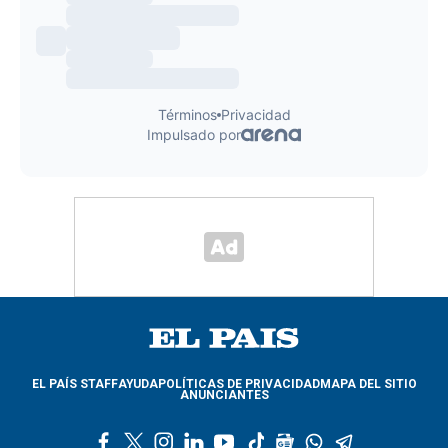
EL PAÍS STAFF
AYUDA
POLÍTICAS DE PRIVACIDAD
MAPA DEL SITIO
ANUNCIANTES
f
t
i
l
y
t
g
w
t