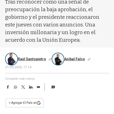
a
Tras reconocer como una señal de
preocupación la baja aprobación, el
gobierno y el presidente reaccionaron
este jueves con varios anuncios. Una
inversión millonaria y un logro en el
acuerdo con la Unión Europea.
Raúl Santopietro
Aníbal Falco
21/05/2026, 17:14
Compartir esta noticia
F
W
T
L
E
a
h
w
i
m
c
a
i
n
a
e
t
t
k
i
+
Agregar El País en
b
s
t
e
l
o
A
e
d