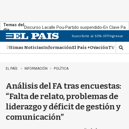
Temas del
Discurso Lacalle Pou
Partido suspendido
En Clave País
día:
Suscribite al 50% OFF
Ingresar
M
e
Últimas Noticias
Información
El País +
Ovación
TV Show
n
M
u
o
s
t
EL PAÍS
INFORMACIÓN
POLÍTICA
r
a
Análisis del FA tras encuestas:
r
b
“Falta de relato, problemas de
�
s
liderazgo y déficit de gestión y
q
u
comunicación”
e
d