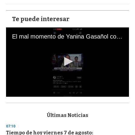
Te puede interesar
El mal momento de Yanina Gasañol con un hincha argentino en "Subrayado"
0
s
e
c
Últimas Noticias
o
n
07:10
d
Tiempo de hoy viernes 7 de agosto:
s