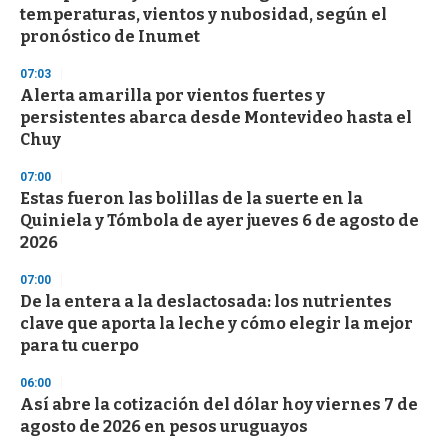
o
temperaturas, vientos y nubosidad, según el
f
pronóstico de Inumet
3
3
s
07:03
e
Alerta amarilla por vientos fuertes y
c
persistentes abarca desde Montevideo hasta el
o
n
Chuy
d
s
07:00
Estas fueron las bolillas de la suerte en la
Quiniela y Tómbola de ayer jueves 6 de agosto de
2026
07:00
De la entera a la deslactosada: los nutrientes
clave que aporta la leche y cómo elegir la mejor
para tu cuerpo
06:00
Así abre la cotización del dólar hoy viernes 7 de
agosto de 2026 en pesos uruguayos