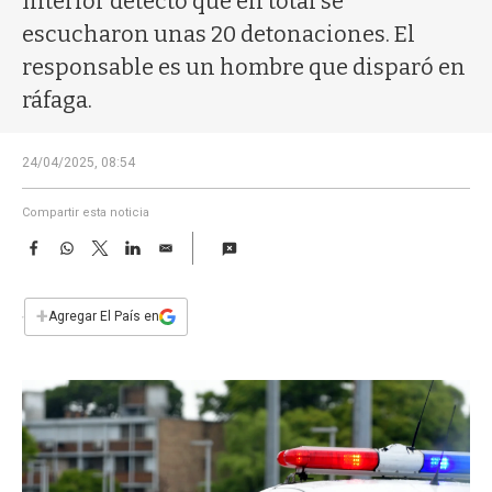
Interior detectó que en total se
a
escucharon unas 20 detonaciones. El
responsable es un hombre que disparó en
ráfaga.
24/04/2025, 08:54
Compartir esta noticia
F
W
T
L
E
a
h
w
i
m
c
a
i
n
a
e
t
t
k
i
+
Agregar El País en
b
s
t
e
l
o
A
e
d
o
p
r
I
k
p
n