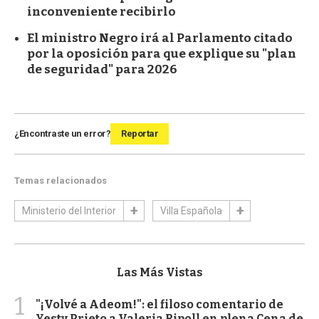
inconveniente recibirlo
El ministro Negro irá al Parlamento citado
por la oposición para que explique su "plan
de seguridad" para 2026
¿Encontraste un error?
Reportar
Temas relacionados
Ministerio del Interior
Villa Española
Las Más Vistas
1
"¡Volvé a Adeom!": el filoso comentario de
Yesty Prieto a Valeria Ripoll en plena Cena de