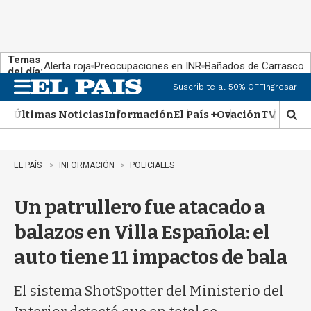
Temas
Alerta roja
Preocupaciones en INR
Bañados de Carrasco
del día:
Suscribite al 50% OFF
Ingresar
M
e
Últimas Noticias
Información
El País +
Ovación
TV Show
n
M
u
o
s
t
EL PAÍS
INFORMACIÓN
POLICIALES
r
a
Un patrullero fue atacado a
r
b
balazos en Villa Española: el
�
s
auto tiene 11 impactos de bala
q
u
e
El sistema ShotSpotter del Ministerio del
d