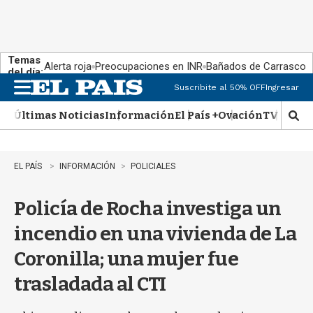
Temas
Alerta roja
Preocupaciones en INR
Bañados de Carrasco
del día:
Suscribite al 50% OFF
Ingresar
M
e
Últimas Noticias
Información
El País +
Ovación
TV Show
n
M
u
o
s
t
EL PAÍS
INFORMACIÓN
POLICIALES
r
a
Policía de Rocha investiga un
r
b
incendio en una vivienda de La
�
s
Coronilla; una mujer fue
q
u
trasladada al CTI
e
d