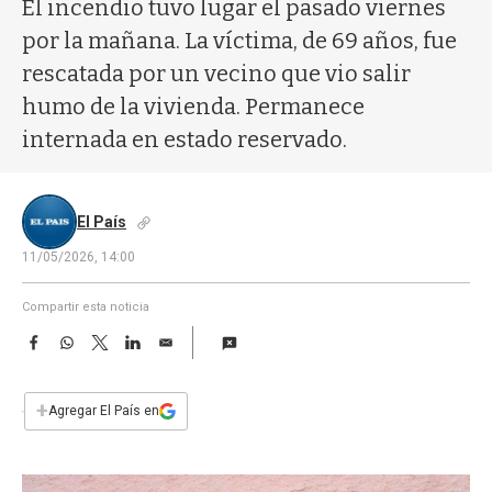
a
El incendio tuvo lugar el pasado viernes
por la mañana. La víctima, de 69 años, fue
rescatada por un vecino que vio salir
humo de la vivienda. Permanece
internada en estado reservado.
El País
11/05/2026, 14:00
Compartir esta noticia
F
W
T
L
E
a
h
w
i
m
c
a
i
n
a
e
t
t
k
i
+
Agregar El País en
b
s
t
e
l
o
A
e
d
o
p
r
I
k
p
n