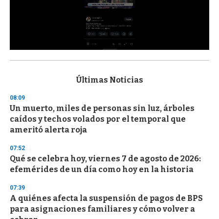
0
s
e
c
Últimas Noticias
o
n
08:09
d
Un muerto, miles de personas sin luz, árboles
s
o
caídos y techos volados por el temporal que
f
ameritó alerta roja
3
3
s
07:52
e
Qué se celebra hoy, viernes 7 de agosto de 2026:
c
efemérides de un día como hoy en la historia
o
n
d
07:39
s
A quiénes afecta la suspensión de pagos de BPS
para asignaciones familiares y cómo volver a