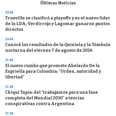
c
Últimas Noticias
o
n
23:54
d
Trouville se clasificó a playoffs y es el nuevo líder
s
o
de la LDA; Verdirrojo y Lagomar ganaron puntos
f
directos
3
3
s
23:45
e
Conocé los resultados de la Quiniela y la Tómbola
c
nocturna del viernes 7 de agosto de 2026
o
n
d
21:45
s
El nuevo rumbo que promete Abelardo De la
Espriella para Colombia: "Orden, autoridad y
libertad"
21:26
Chiqui Tapia: del "trabajamos para una fase
completa del Mundial 2030" a teorías
conspirativas contra Argentina
21:24