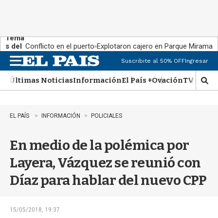
Tema
s del
Conflicto en el puerto
Explotaron cajero en Parque Miramar
día:
Suscribite al 50% OFF
Ingresar
M
e
Últimas Noticias
Información
El País +
Ovación
TV Show
n
M
u
o
s
t
EL PAÍS
INFORMACIÓN
POLICIALES
r
a
En medio de la polémica por
r
b
Layera, Vázquez se reunió con
�
s
Díaz para hablar del nuevo CPP
q
u
e
d
15/05/2018, 19:37