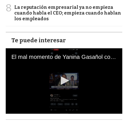
8
La reputación empresarial ya no empieza
cuando habla el CEO; empieza cuando hablan
los empleados
Te puede interesar
El mal momento de Yanina Gasañol con un hincha argentino en "Subrayado"
0
s
e