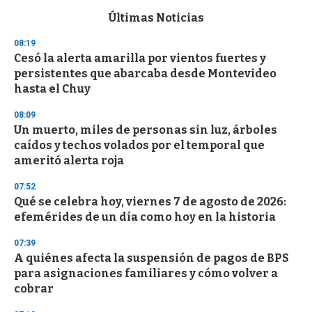
e
c
Últimas Noticias
o
n
08:19
d
Cesó la alerta amarilla por vientos fuertes y
s
o
persistentes que abarcaba desde Montevideo
f
hasta el Chuy
3
3
s
08:09
e
Un muerto, miles de personas sin luz, árboles
c
caídos y techos volados por el temporal que
o
n
ameritó alerta roja
d
s
07:52
Qué se celebra hoy, viernes 7 de agosto de 2026:
efemérides de un día como hoy en la historia
07:39
A quiénes afecta la suspensión de pagos de BPS
para asignaciones familiares y cómo volver a
cobrar