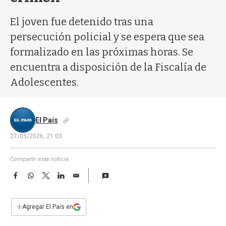
a
El joven fue detenido tras una
persecución policial y se espera que sea
formalizado en las próximas horas. Se
encuentra a disposición de la Fiscalía de
Adolescentes.
El País
27/05/2026, 21:03
Compartir esta noticia
F
W
T
L
E
a
h
w
i
m
c
a
i
n
a
e
t
t
k
i
+
Agregar El País en
b
s
t
e
l
o
A
e
d