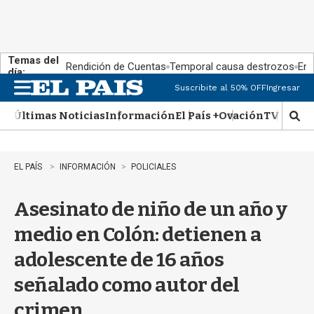
Temas del
Rendición de Cuentas
Temporal causa destrozos
En 
día:
Suscribite al 50% OFF
Ingresar
M
e
Últimas Noticias
Información
El País +
Ovación
TV Show
n
M
u
o
s
t
EL PAÍS
INFORMACIÓN
POLICIALES
r
a
Asesinato de niño de un año y
r
b
medio en Colón: detienen a
�
s
adolescente de 16 años
q
u
señalado como autor del
e
d
crimen