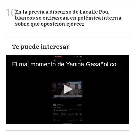
10
En la previa a discurso de Lacalle Pou,
blancos se enfrascan en polémica interna
sobre qué oposición ejercer
Te puede interesar
El mal momento de Yanina Gasañol con un hincha argentino en "Subrayado"
0
s