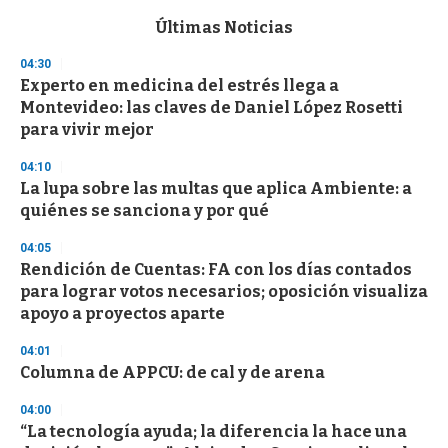
e
c
Últimas Noticias
o
n
04:30
d
Experto en medicina del estrés llega a
s
o
Montevideo: las claves de Daniel López Rosetti
f
para vivir mejor
3
3
s
04:10
e
La lupa sobre las multas que aplica Ambiente: a
c
quiénes se sanciona y por qué
o
n
d
04:05
s
Rendición de Cuentas: FA con los días contados
para lograr votos necesarios; oposición visualiza
apoyo a proyectos aparte
04:01
Columna de APPCU: de cal y de arena
04:00
“La tecnología ayuda; la diferencia la hace una