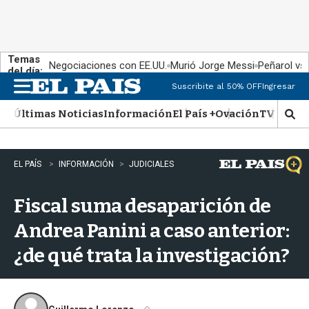
Temas
Negociaciones con EE.UU.
Murió Jorge Messi
Peñarol vs
del día:
Suscribite al 50% OFF
Ingresar
M
e
Últimas Noticias
Información
El País +
Ovación
TV Show
n
M
u
o
s
t
EL PAÍS
INFORMACIÓN
JUDICIALES
r
a
Fiscal suma desaparición de
r
b
Andrea Panini a caso anterior:
�
s
¿de qué trata la investigación?
q
u
e
d