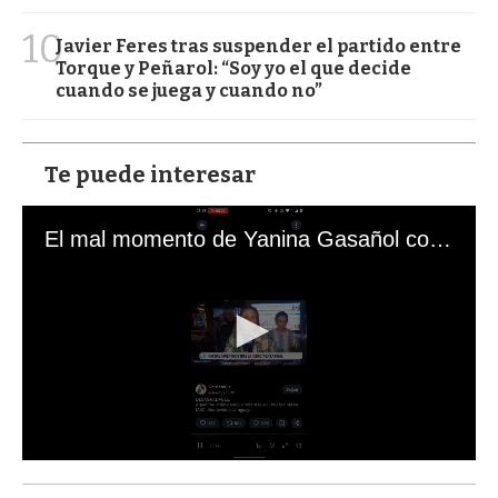
10
Javier Feres tras suspender el partido entre
Torque y Peñarol: “Soy yo el que decide
cuando se juega y cuando no”
Te puede interesar
El mal momento de Yanina Gasañol con un hincha argentino en "Subrayado"
0
s