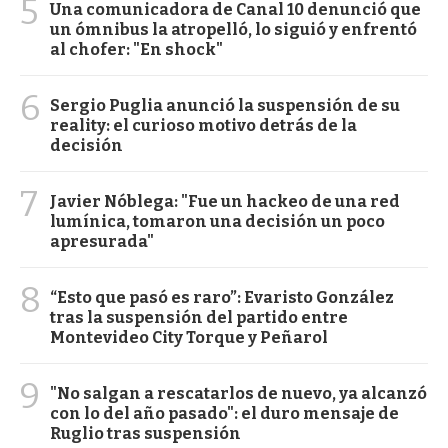
5
Una comunicadora de Canal 10 denunció que
un ómnibus la atropelló, lo siguió y enfrentó
al chofer: "En shock"
6
Sergio Puglia anunció la suspensión de su
reality: el curioso motivo detrás de la
decisión
7
Javier Nóblega: "Fue un hackeo de una red
lumínica, tomaron una decisión un poco
apresurada"
8
“Esto que pasó es raro”: Evaristo González
tras la suspensión del partido entre
Montevideo City Torque y Peñarol
9
"No salgan a rescatarlos de nuevo, ya alcanzó
con lo del año pasado": el duro mensaje de
Ruglio tras suspensión