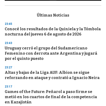
0
s
e
c
Últimas Noticias
o
n
23:45
d
Conocé los resultados de la Quiniela y la Tómbola
s
o
nocturna del jueves 6 de agosto de 2026
f
3
23:43
3
s
Uruguay cerró el grupo del Sudamericano
e
Femenino con derrota ante Argentina y jugará
c
por el quinto puesto
o
n
d
23:27
s
Altas y bajas de la Liga AUF: Albion se sigue
reforzando en ataque y contrató a Ignacio Neira
23:17
Games of the Future: Peñarol a paso firme se
metió en los cuartos de final de la competencia
en Kazajistán