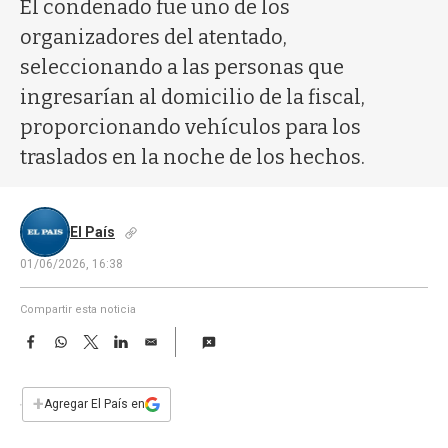
a
El condenado fue uno de los
organizadores del atentado,
seleccionando a las personas que
ingresarían al domicilio de la fiscal,
proporcionando vehículos para los
traslados en la noche de los hechos.
El País
01/06/2026, 16:38
Compartir esta noticia
F
W
T
L
E
a
h
w
i
m
c
a
i
n
a
e
t
t
k
i
+
Agregar El País en
b
s
t
e
l
o
A
e
d