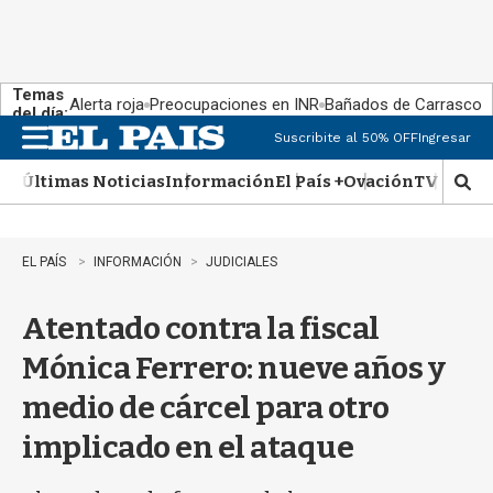
Temas
Alerta roja
Preocupaciones en INR
Bañados de Carrasco
del día:
Suscribite al 50% OFF
Ingresar
M
e
Últimas Noticias
Información
El País +
Ovación
TV Show
n
M
u
o
s
t
EL PAÍS
INFORMACIÓN
JUDICIALES
r
a
Atentado contra la fiscal
r
b
Mónica Ferrero: nueve años y
�
s
medio de cárcel para otro
q
u
implicado en el ataque
e
d