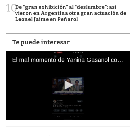
10
De “gran exhibición” al “deslumbre”: así
vieron en Argentina otra gran actuación de
Leonel Jaime en Peñarol
Te puede interesar
El mal momento de Yanina Gasañol con un hincha argentino en "Subrayado"
0
s
e