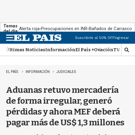
Temas
Alerta roja
Preocupaciones en INR
Bañados de Carrasco
del día:
Suscribite al 50% OFF
Ingresar
M
e
Últimas Noticias
Información
El País +
Ovación
TV Show
n
M
u
o
s
t
EL PAÍS
INFORMACIÓN
JUDICIALES
r
a
Aduanas retuvo mercadería
r
b
de forma irregular, generó
�
s
pérdidas y ahora MEF deberá
q
u
pagar más de US$ 1,3 millones
e
d