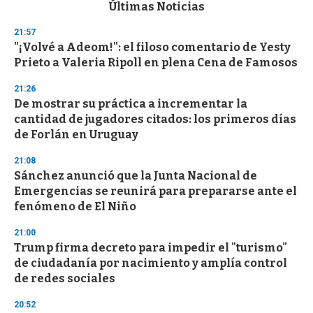
c
Últimas Noticias
o
n
21:57
d
"¡Volvé a Adeom!": el filoso comentario de Yesty
s
o
Prieto a Valeria Ripoll en plena Cena de Famosos
f
3
21:26
3
s
De mostrar su práctica a incrementar la
e
cantidad de jugadores citados: los primeros días
c
de Forlán en Uruguay
o
n
d
21:08
s
Sánchez anunció que la Junta Nacional de
Emergencias se reunirá para prepararse ante el
fenómeno de El Niño
21:00
Trump firma decreto para impedir el "turismo"
de ciudadanía por nacimiento y amplía control
de redes sociales
20:52