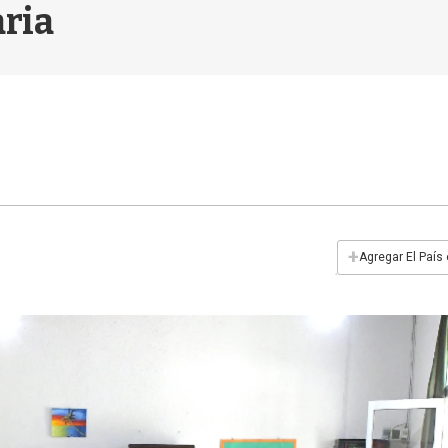
aria
+
Agregar El País