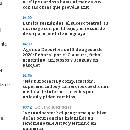
a Felipe Cardoso hasta al menos 2055,
os
con las obras que prevé la IMM
04:00
Laurita Fernández: el suceso teatral, su
noviazgo con perfil bajo y el recuerdo
l
de su paso por la tv uruguaya
enta
04:00
Agenda Deportiva del 8 de agosto de
2026: Peñarol por el Clausura, fútbol
argentino, amistosos y Uruguay en
básquet
el
03:56
"Más burocracia y complicación":
ta de
supermercados y comercios cuestionan
medida de informar precios por
unidad y piden cambios
03:42
Exclusivo suscriptores
"Agrandadytos": el programa que hizo
es.
de las ocurrencias infantiles un
fenómeno televisivo y terminó en
polémica