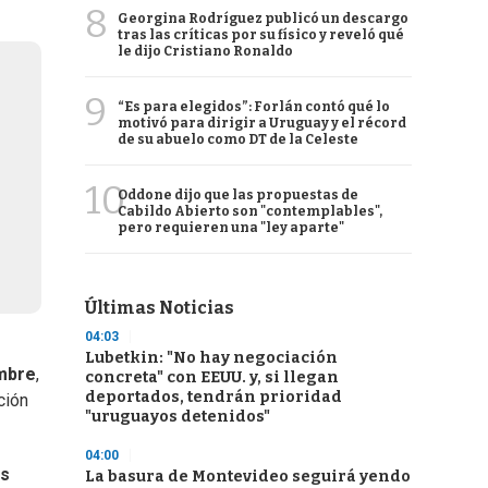
8
Georgina Rodríguez publicó un descargo
tras las críticas por su físico y reveló qué
le dijo Cristiano Ronaldo
9
“Es para elegidos”: Forlán contó qué lo
motivó para dirigir a Uruguay y el récord
de su abuelo como DT de la Celeste
10
Oddone dijo que las propuestas de
Cabildo Abierto son "contemplables",
pero requieren una "ley aparte"
Últimas Noticias
04:03
Lubetkin: "No hay negociación
embre
,
concreta" con EEUU. y, si llegan
deportados, tendrán prioridad
ción
"uruguayos detenidos"
04:00
as
La basura de Montevideo seguirá yendo