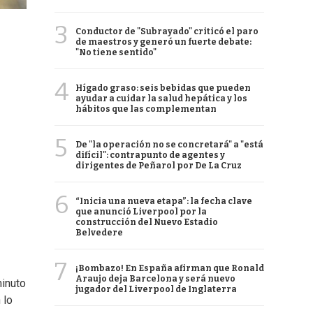
3
Conductor de "Subrayado" criticó el paro
de maestros y generó un fuerte debate:
"No tiene sentido"
4
Hígado graso: seis bebidas que pueden
ayudar a cuidar la salud hepática y los
hábitos que las complementan
5
De "la operación no se concretará" a "está
difícil": contrapunto de agentes y
dirigentes de Peñarol por De La Cruz
6
“Inicia una nueva etapa”: la fecha clave
que anunció Liverpool por la
construcción del Nuevo Estadio
Belvedere
7
¡Bombazo! En España afirman que Ronald
Araujo deja Barcelona y será nuevo
minuto
jugador del Liverpool de Inglaterra
 lo