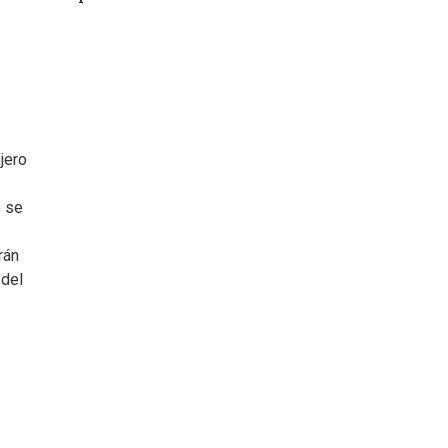
jero
e se
rán
 del