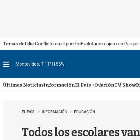
Temas del día:
Conflicto en el puerto
Explotaron cajero en Parque
Montevideo, T 11° H 55%
M
e
n
u
Últimas Noticias
Información
El País +
Ovación
TV Show
B
EL PAÍS
INFORMACIÓN
EDUCACIÓN
Todos los escolares van