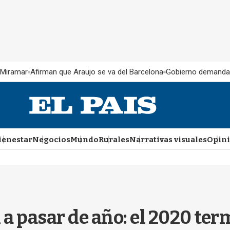
 Miramar
Afirman que Araujo se va del Barcelona
Gobierno demanda
ienestar
Negocios
Mundo
Rurales
Narrativas visuales
Opin
 a pasar de año: el 2020 ter