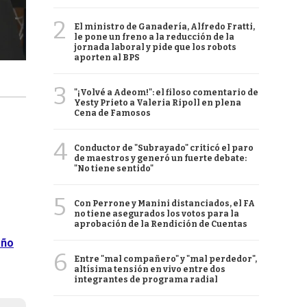
2
El ministro de Ganadería, Alfredo Fratti,
le pone un freno a la reducción de la
jornada laboral y pide que los robots
aporten al BPS
3
"¡Volvé a Adeom!": el filoso comentario de
Yesty Prieto a Valeria Ripoll en plena
Cena de Famosos
4
Conductor de "Subrayado" criticó el paro
de maestros y generó un fuerte debate:
"No tiene sentido"
5
Con Perrone y Manini distanciados, el FA
no tiene asegurados los votos para la
aprobación de la Rendición de Cuentas
año
6
Entre "mal compañero" y "mal perdedor",
altísima tensión en vivo entre dos
integrantes de programa radial