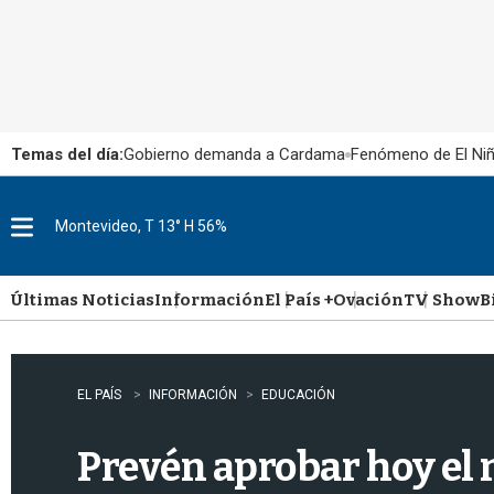
Temas del día:
Gobierno demanda a Cardama
Fenómeno de El Ni
Montevideo, T 13° H 56%
M
e
n
u
Últimas Noticias
Información
El País +
Ovación
TV Show
B
EL PAÍS
INFORMACIÓN
EDUCACIÓN
Prevén aprobar hoy el 