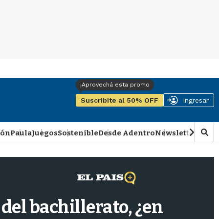
Suscribite al 50% OFF
Ingresar
ión
Paula
Juegos
Sostenible
Desde Adentro
Newsletter
Podca
M
o
s
t
r
a
r
del bachillerato, ¿en
b
�