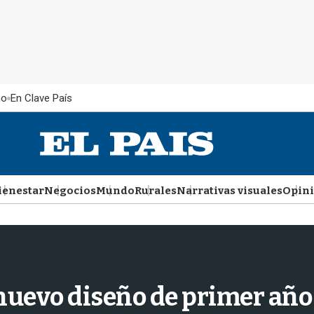
ño
En Clave País
ienestar
Negocios
Mundo
Rurales
Narrativas visuales
Opin
nuevo diseño de primer año 