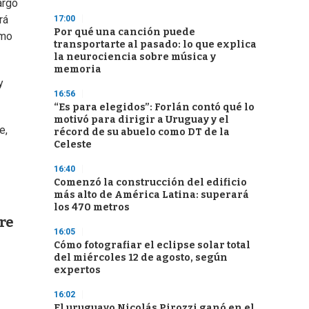
argo
rá
17:00
Por qué una canción puede
smo
transportarte al pasado: lo que explica
la neurociencia sobre música y
memoria
y
16:56
“Es para elegidos”: Forlán contó qué lo
motivó para dirigir a Uruguay y el
e,
récord de su abuelo como DT de la
Celeste
16:40
Comenzó la construcción del edificio
más alto de América Latina: superará
los 470 metros
tre
16:05
Cómo fotografiar el eclipse solar total
del miércoles 12 de agosto, según
expertos
16:02
El uruguayo Nicolás Pirozzi ganó en el