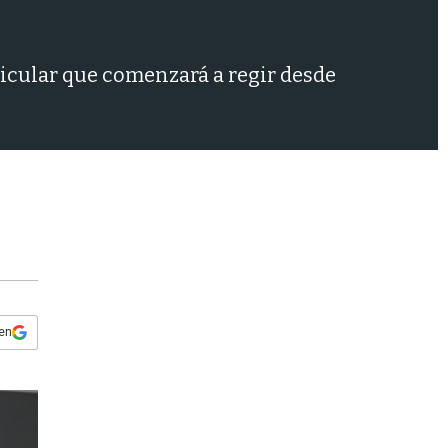
s
q
u
e
ricular que comenzará a regir desde
d
a
 en