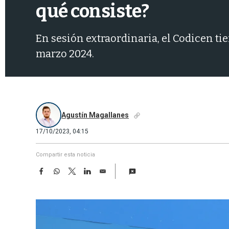
qué consiste?
En sesión extraordinaria, el Codicen ti
marzo 2024.
Agustín Magallanes
17/10/2023, 04:15
Compartir esta noticia
F
W
T
L
E
a
h
w
i
m
c
a
i
n
a
e
t
t
k
i
b
s
t
e
l
o
A
e
d