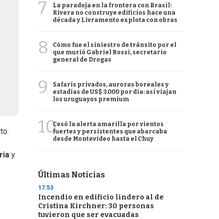
7
La paradoja en la frontera con Brasil:
Rivera no construye edificios hace una
década y Livramento explota con obras
8
Cómo fue el siniestro de tránsito por el
que murió Gabriel Rossi, secretario
general de Drogas
9
Safaris privados, auroras boreales y
estadías de US$ 3.000 por día: así viajan
los uruguayos premium
10
Cesó la alerta amarilla por vientos
to.
fuertes y persistentes que abarcaba
desde Montevideo hasta el Chuy
ria
y
Últimas Noticias
P
17:53
Incendio en edificio lindero al de
Cristina Kirchner: 30 personas
tuvieron que ser evacuadas