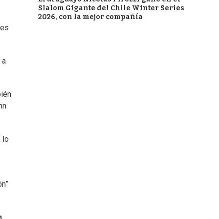
Slalom Gigante del Chile Winter Series
2026, con la mejor compañía
tes
 a
bién
hn
, lo
ón”
n