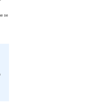
ue se
a