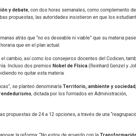
ón y debate
, con dos horas semanales, como complemento de
bas propuestas, las autoridades insistieron en que los estudian
semanas atrás que “no es deseable ni viable” que su materia pase
oraria que en el plan actual.
 el cambio, así como los consejeros docentes del Codicen, tam
omía. Incluso dos premios
Nobel de Física
(Reinhard Genzel y Jo
idiendo no quitar esta materia.
ficas”, se planteó denominarla
Territorio, ambiente y sociedad
endedurismo
, dictada por los formados en Administración,
as propuestas de 24 a 12 opciones, a través de una “reagrupaci
a apoyar la reforma: “No estoy de acuerdo con la
Transformació