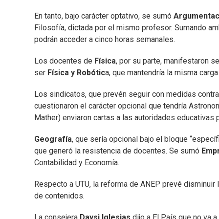
En tanto, bajo carácter optativo, se sumó
Argumentaci
Filosofía, dictada por el mismo profesor. Sumando am
podrán acceder a cinco horas semanales.
Los docentes de
Física
, por su parte, manifestaron 
ser
Física y Robótic
a, que mantendría la misma carga h
Los sindicatos, que prevén seguir con medidas contra
cuestionaron el carácter opcional que tendría Astron
Mather) enviaron cartas a las autoridades educativas p
Geografía
, que sería opcional bajo el bloque “especí
que generó la resistencia de docentes. Se sumó
Empr
Contabilidad y Economía.
Respecto a UTU, la reforma de ANEP prevé disminuir l
de contenidos.
La consejera
Daysi Iglesias
dijo a El País que no va 