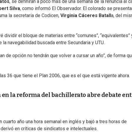
catos
, se definirán a poco más de una semana de la renuncia al c
ert Silva
, como informó El Observador. El colorado se presenta
uma la secretaria de Codicen,
Virginia Cáceres Batall
a, del mi
 dividir el bloque de materias entre “comunes”, “equivalentes” 
de la navegabilidad buscada entre Secundaria y UTU.
n de opción no tendrán que volver a cursar un año”, de forma qu
las 36 que tiene el Plan 2006, que es el que está vigente ahora.
a en la reforma del bachillerato abre debate en
n cuarto año una hora semanal en inglés y bajó a tres horas de
 derivó en críticas de sindicatos e intelectuales.