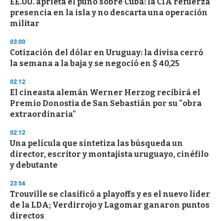
EE.UU. aprieta el puño sobre Cuba: la CIA refuerza
s
o
presencia en la isla y no descarta una operación
f
militar
3
3
s
03:00
e
Cotización del dólar en Uruguay: la divisa cerró
c
la semana a la baja y se negoció en $ 40,25
o
n
d
02:12
s
El cineasta alemán Werner Herzog recibirá el
Premio Donostia de San Sebastián por su "obra
extraordinaria"
02:12
Una película que sintetiza las búsqueda un
director, escritor y montajista uruguayo, cinéfilo
y debutante
23:54
Trouville se clasificó a playoffs y es el nuevo líder
de la LDA; Verdirrojo y Lagomar ganaron puntos
directos