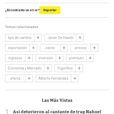
¿Encontraste un error?
Reportar
Temas relacionados
tipo de cambio
Javier De Haedo
exportación
carne
precios
ingresos
inversión
premium
Economía y Mercado
frigorífico
oferta
Alberto Fernández
Las Más Vistas
1
Así detuvieron al cantante de trap Nahuel