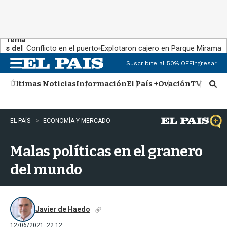
Tema
s del
Conflicto en el puerto
Explotaron cajero en Parque Miramar
día:
Suscribite al 50% OFF
Ingresar
M
e
Últimas Noticias
Información
El País +
Ovación
TV Show
n
M
u
o
s
t
EL PAÍS
ECONOMÍA Y MERCADO
r
a
Malas políticas en el granero
r
b
del mundo
�
s
q
u
e
Javier de Haedo
d
12/06/2021, 22:12