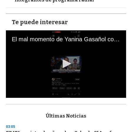
Te puede interesar
El mal momento de Yanina Gasañol con un hincha argentino en "Subrayado"
0
s
e
c
Últimas Noticias
o
n
03:05
d